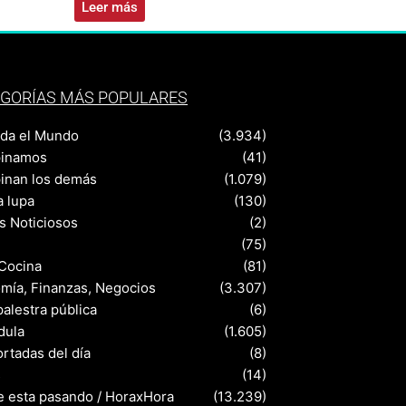
Leer más
GORÍAS MÁS POPULARES
nda el Mundo
(3.934)
pinamos
(41)
pinan los demás
(1.079)
a lupa
(130)
s Noticiosos
(2)
(75)
 Cocina
(81)
mía, Finanzas, Negocios
(3.307)
palestra pública
(6)
dula
(1.605)
rtadas del día
(8)
s
(14)
e esta pasando / HoraxHora
(13.239)