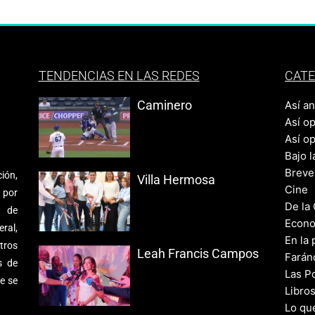
TENDENCIAS EN LAS REDES
CATE
Caminero
Así a
Así o
Así o
Bajo l
Breve
ión,
Villa Hermosa
Cine
 por
De la
s de
Econo
ral,
En la 
tros
Leah Francis Campos
Farán
s de
Las Po
e se
Libro
Lo qu