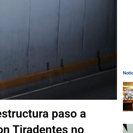
Noti
structura paso a
on Tiradentes no