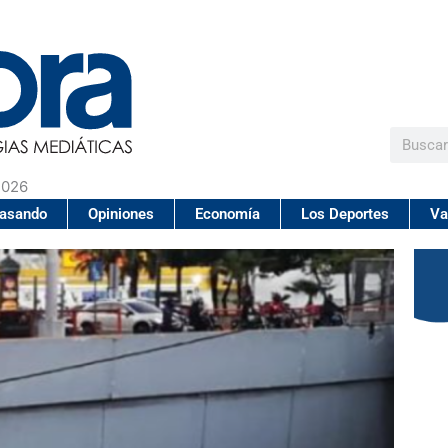
Buscar
2026
pasando
Opiniones
Economía
Los Deportes
Va