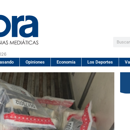
Buscar
026
pasando
Opiniones
Economía
Los Deportes
Va