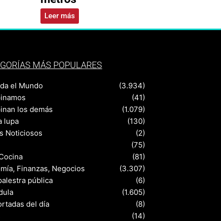
Leer más
GORÍAS MÁS POPULARES
nda el Mundo
(3.934)
pinamos
(41)
pinan los demás
(1.079)
a lupa
(130)
s Noticiosos
(2)
(75)
 Cocina
(81)
mía, Finanzas, Negocios
(3.307)
palestra pública
(6)
dula
(1.605)
rtadas del día
(8)
s
(14)