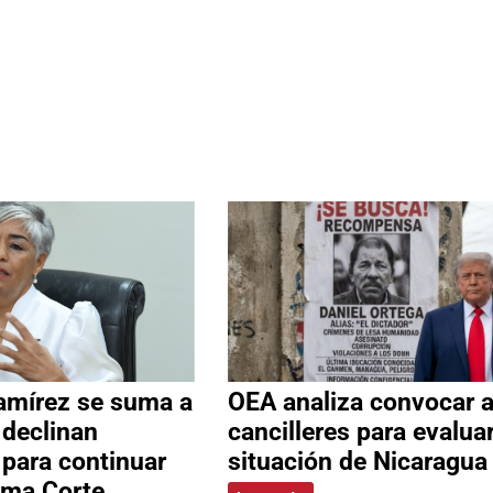
amírez se suma a
OEA analiza convocar 
 declinan
cancilleres para evalua
 para continuar
situación de Nicaragua
ema Corte