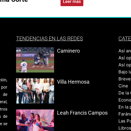
Leer más
TENDENCIAS EN LAS REDES
CATE
Caminero
Así a
Así o
Así o
Bajo l
Breve
ión,
Villa Hermosa
Cine
 por
De la
s de
Econo
ral,
En la 
tros
Leah Francis Campos
Farán
s de
Las Po
e se
Libro