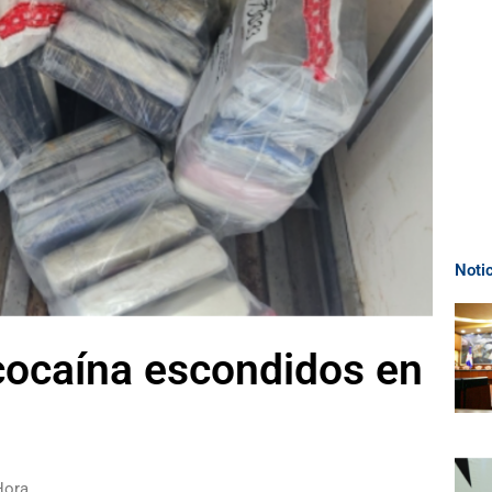
Noti
cocaína escondidos en
Hora