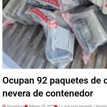
Ocupan 92 paquetes de 
nevera de contenedor
HoraxHora
febrero 25, 2023
Lo que esta pasando / Horax