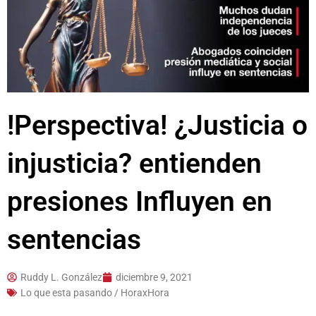
!Perspectiva! ¿Justicia o
injusticia? entienden
presiones Influyen en
sentencias
Ruddy L. González
diciembre 9, 2021
Lo que esta pasando / HoraxHora