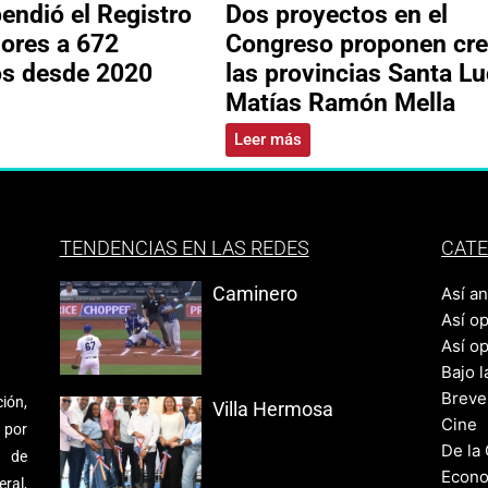
ndió el Registro
Dos proyectos en el
ores a 672
Congreso proponen cre
os desde 2020
las provincias Santa Lu
Matías Ramón Mella
Leer más
TENDENCIAS EN LAS REDES
CATE
Caminero
Así a
Así o
Así o
Bajo l
Breve
ión,
Villa Hermosa
Cine
 por
De la
s de
Econo
ral,