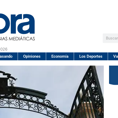
Buscar
2026
pasando
Opiniones
Economía
Los Deportes
Va