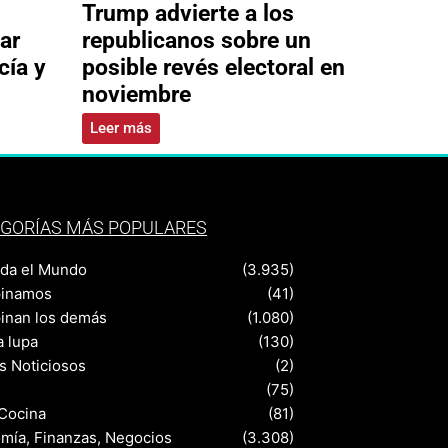
Trump advierte a los
ar
republicanos sobre un
cía y
posible revés electoral en
noviembre
Leer más
GORÍAS MÁS POPULARES
nda el Mundo
(3.935)
pinamos
(41)
pinan los demás
(1.080)
a lupa
(130)
s Noticiosos
(2)
(75)
 Cocina
(81)
mía, Finanzas, Negocios
(3.308)