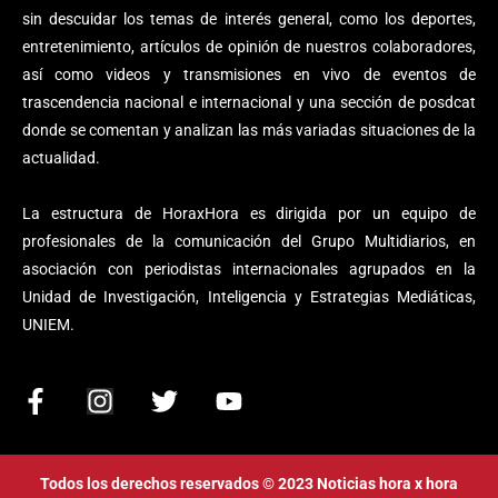
sin descuidar los temas de interés general, como los deportes,
entretenimiento, artículos de opinión de nuestros colaboradores,
así como videos y transmisiones en vivo de eventos de
trascendencia nacional e internacional y una sección de posdcat
donde se comentan y analizan las más variadas situaciones de la
actualidad.
La estructura de HoraxHora es dirigida por un equipo de
profesionales de la comunicación del Grupo Multidiarios, en
asociación con periodistas internacionales agrupados en la
Unidad de Investigación, Inteligencia y Estrategias Mediáticas,
UNIEM.
F
I
T
Y
a
n
w
o
c
s
i
u
e
t
t
t
Todos los derechos reservados © 2023 Noticias hora x hora