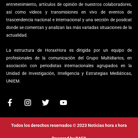
entretenimiento, artículos de opinión de nuestros colaboradores,
así como videos y transmisiones en vivo de eventos de
trascendencia nacional e internacional y una sección de posdcat
donde se comentan y analizan las más variadas situaciones de la
actualidad.
La estructura de HoraxHora es dirigida por un equipo de
profesionales de la comunicación del Grupo Multidiarios, en
asociación con periodistas internacionales agrupados en la
Unidad de Investigación, Inteligencia y Estrategias Mediáticas,
UNIEM.
F
I
T
Y
a
n
w
o
c
s
i
u
e
t
t
t
Todos los derechos reservados © 2023 Noticias hora x hora
b
a
t
u