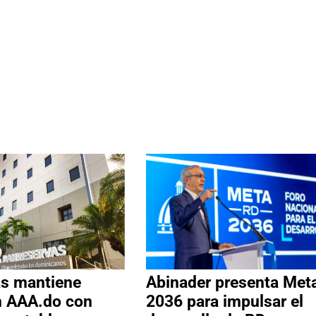
s mantiene
Abinader presenta Met
ón AAA.do con
2036 para impulsar el