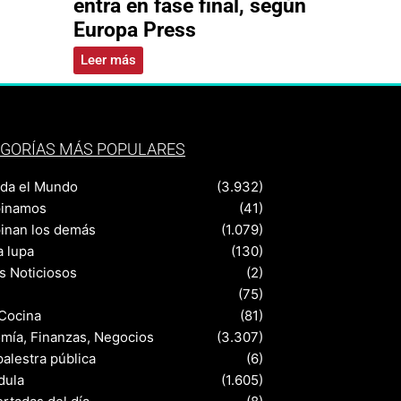
entra en fase final, según
Europa Press
Leer más
GORÍAS MÁS POPULARES
nda el Mundo
(3.932)
pinamos
(41)
pinan los demás
(1.079)
a lupa
(130)
s Noticiosos
(2)
(75)
 Cocina
(81)
mía, Finanzas, Negocios
(3.307)
palestra pública
(6)
dula
(1.605)