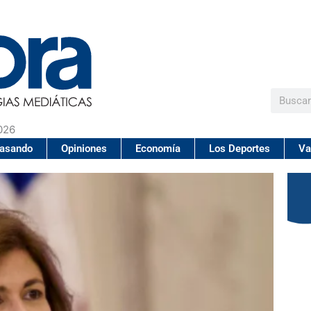
Buscar
026
pasando
Opiniones
Economía
Los Deportes
Va