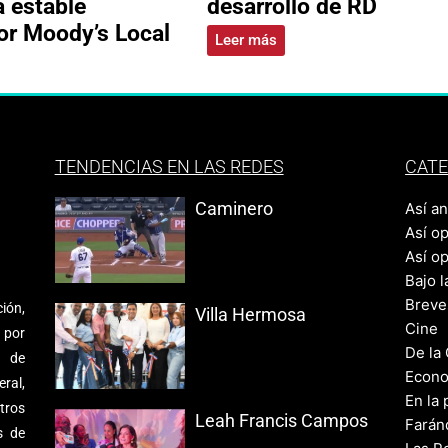
a estable
desarrollo de RD
or Moody’s Local
Leer más
TENDENCIAS EN LAS REDES
CATE
Caminero
Así a
Así o
Así o
Bajo l
Breve
ión,
Villa Hermosa
Cine
 por
De la
s de
Econo
ral,
En la 
tros
Leah Francis Campos
Farán
s de