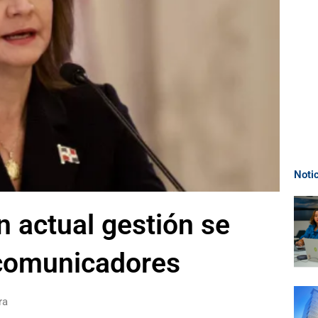
Noti
 actual gestión se
s comunicadores
ra