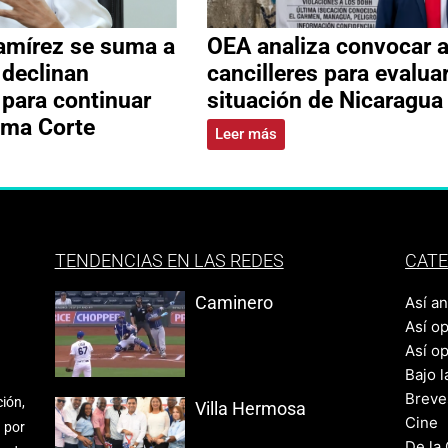
amírez se suma a
OEA analiza convocar 
 declinan
cancilleres para evalua
 para continuar
situación de Nicaragua
ema Corte
Leer más
TENDENCIAS EN LAS REDES
CATE
Caminero
Así a
Así o
Así o
Bajo l
Breve
ión,
Villa Hermosa
Cine
 por
De la