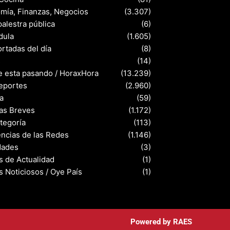
mía, Finanzas, Negocios
(3.307)
palestra pública
(6)
dula
(1.605)
rtadas del día
(8)
s
(14)
e esta pasando / HoraxHora
(13.239)
eportes
(2.960)
a
(59)
ias Breves
(1.172)
ategoría
(113)
ncias de las Redes
(1.146)
dades
(3)
s de Actualidad
(1)
s Noticiosos / Oye País
(1)
Powered by
RAES