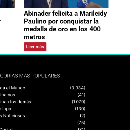
a
Abinader felicita a Marileidy
r
Paulino por conquistar la
medalla de oro en los 400
metros
Leer más
GORÍAS MÁS POPULARES
nda el Mundo
(3.934)
pinamos
(41)
pinan los demás
(1.079)
a lupa
(130)
s Noticiosos
(2)
(75)
 Cocina
(81)