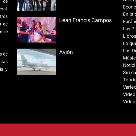
s de
Econo
ral,
En la 
tros
Leah Francis Campos
Farán
s de
Las Po
e se
Libro
Lo qu
Los D
Avión
s de
Músic
stas
Notic
ia y
Sin c
Tende
Varie
Video
Video