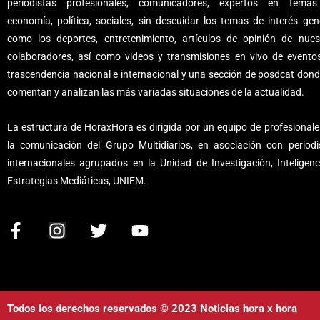
periodistas profesionales, comunicadores, expertos en tema
economía, política, sociales, sin descuidar los temas de interés gene
como los deportes, entretenimiento, artículos de opinión de nues
colaboradores, así como videos y transmisiones en vivo de evento
trascendencia nacional e internacional y una sección de posdcat dond
comentan y analizan las más variadas situaciones de la actualidad.
La estructura de HoraxHora es dirigida por un equipo de profesionale
la comunicación del Grupo Multidiarios, en asociación con periodi
internacionales agrupados en la Unidad de Investigación, Inteligenc
Estrategias Mediáticas, UNIEM.
F
I
T
Y
a
n
w
o
c
s
i
u
e
t
t
t
b
a
t
u
Todos los derechos reservados © 2023 Noticias hora x hora
o
g
e
b