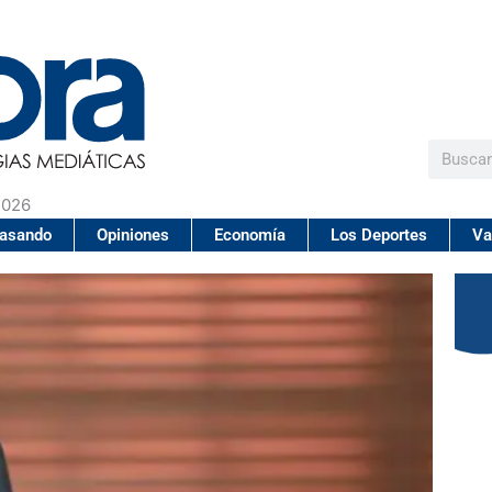
Buscar
2026
pasando
Opiniones
Economía
Los Deportes
Va