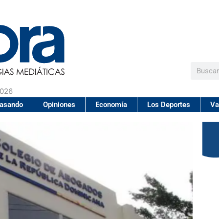
Buscar
2026
pasando
Opiniones
Economía
Los Deportes
Va