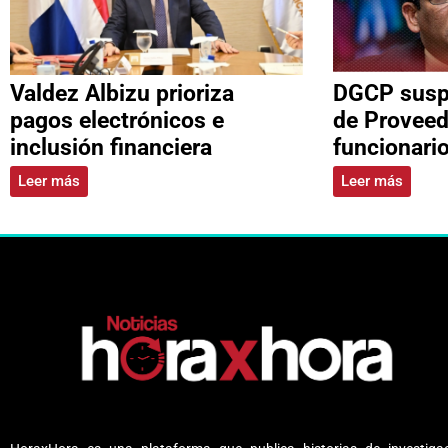
Valdez Albizu prioriza
DGCP suspe
pagos electrónicos e
de Proveed
inclusión financiera
funcionari
Leer más
Leer más