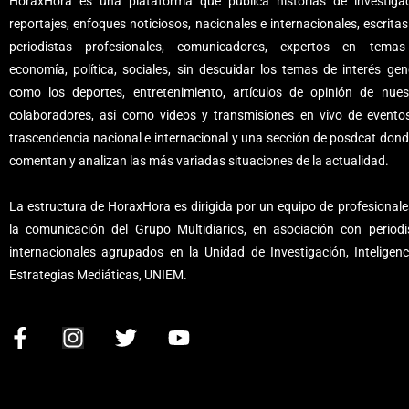
HoraxHora es una plataforma que publica historias de investigac
reportajes, enfoques noticiosos, nacionales e internacionales, escritas
periodistas profesionales, comunicadores, expertos en tema
economía, política, sociales, sin descuidar los temas de interés gene
como los deportes, entretenimiento, artículos de opinión de nues
colaboradores, así como videos y transmisiones en vivo de evento
trascendencia nacional e internacional y una sección de posdcat dond
comentan y analizan las más variadas situaciones de la actualidad.
La estructura de HoraxHora es dirigida por un equipo de profesionale
la comunicación del Grupo Multidiarios, en asociación con periodi
internacionales agrupados en la Unidad de Investigación, Inteligenc
Estrategias Mediáticas, UNIEM.
F
I
T
Y
a
n
w
o
c
s
i
u
e
t
t
t