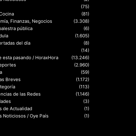
(75)
 Cocina
(81)
mía, Finanzas, Negocios
(3.308)
palestra pública
(6)
dula
(1.605)
rtadas del día
(8)
s
(14)
e esta pasando / HoraxHora
(13.246)
eportes
(2.960)
a
(59)
ias Breves
(1.172)
ategoría
(113)
ncias de las Redes
(1.146)
dades
(3)
s de Actualidad
(1)
s Noticiosos / Oye País
(1)