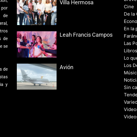
ión,
Villa Hermosa
Cine
 por
De la
s de
Econo
ral,
En la 
tros
Leah Francis Campos
Farán
s de
Las Po
e se
Libro
Lo qu
Los D
Avión
s de
Músic
stas
Notic
ia y
Sin c
Tende
Varie
Video
Video