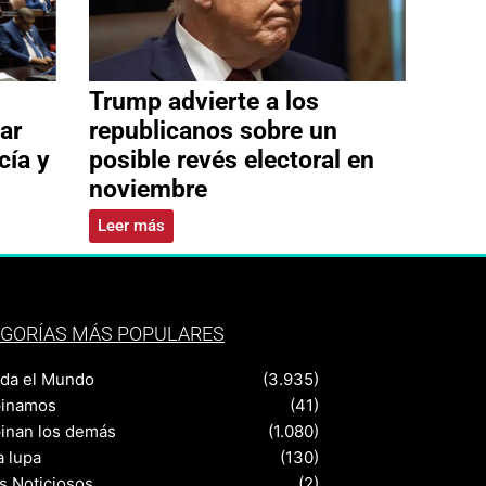
Trump advierte a los
ar
republicanos sobre un
cía y
posible revés electoral en
noviembre
Leer más
GORÍAS MÁS POPULARES
nda el Mundo
(3.935)
pinamos
(41)
pinan los demás
(1.080)
a lupa
(130)
s Noticiosos
(2)