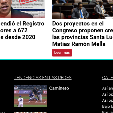
ndió el Registro
Dos proyectos en el
ores a 672
Congreso proponen cre
os desde 2020
las provincias Santa Lu
Matías Ramón Mella
Leer más
TENDENCIAS EN LAS REDES
CATE
Caminero
Así a
Así o
Así o
Bajo l
Breve