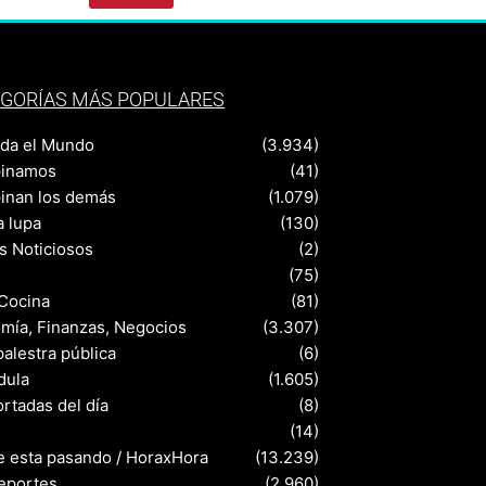
GORÍAS MÁS POPULARES
nda el Mundo
(3.934)
pinamos
(41)
pinan los demás
(1.079)
a lupa
(130)
s Noticiosos
(2)
(75)
 Cocina
(81)
mía, Finanzas, Negocios
(3.307)
palestra pública
(6)
dula
(1.605)
rtadas del día
(8)
s
(14)
e esta pasando / HoraxHora
(13.239)
eportes
(2.960)