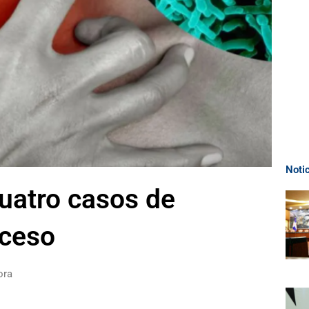
Noti
uatro casos de
eceso
ora