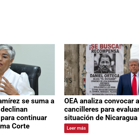
amírez se suma a
OEA analiza convocar 
 declinan
cancilleres para evalua
 para continuar
situación de Nicaragua
ema Corte
Leer más