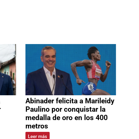
a
Abinader felicita a Marileidy
r
Paulino por conquistar la
medalla de oro en los 400
metros
Leer más