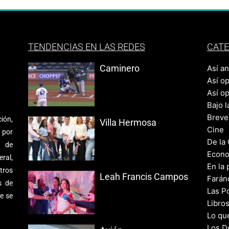
TENDENCIAS EN LAS REDES
CATE
Caminero
Así a
Así o
Así o
Bajo l
Breve
ión,
Villa Hermosa
Cine
 por
De la
s de
Econo
ral,
En la 
tros
Leah Francis Campos
Farán
s de
Las Po
e se
Libro
Lo qu
Los D