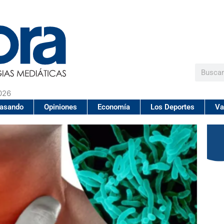
Buscar
026
pasando
Opiniones
Economía
Los Deportes
Va