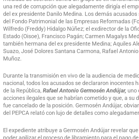
una red de corrupción que alegadamente dirigía el em
del ex presidente Danilo Medina. Los demás acusados 
del Fondo Patrimonial de las Empresas Reformadas (Fon
Wilfredo (Freddy) Hidalgo Núñez; el exdirector de la Of
Estado (Oisoe), Francisco Pagán; Carmen Magalys Medi
también hermana del ex presidente Medina; Aquiles Ale
Suazo, José Dolores Santana Carmona, Rafael Antoni
Muñoz.
Durante la transmisión en vivo de la audiencia de medid
nacional, todos los acusados se declararon inocentes ha
de la República,
Rafael Antonio Germosén Andújar,
uno d
acciones ilegales que se habrían cometido y que, a su d
fue cancelado de la posición. Germosén Andújar, obvia
del PEPCA relató con lujo de detalles como alegadament
El expediente atribuye a Germosén Andújar revelar que 
poder agilizar el proceso de libramiento para el pago de