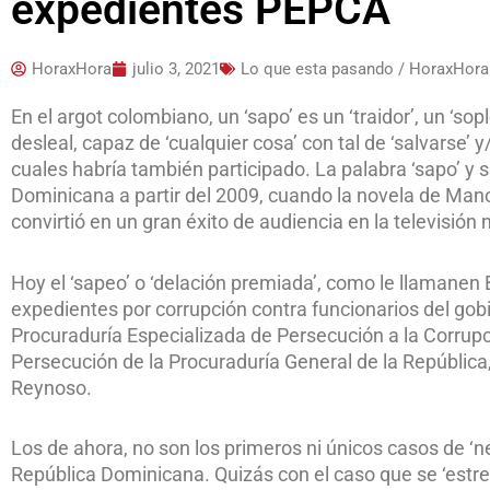
expedientes PEPCA
HoraxHora
julio 3, 2021
Lo que esta pasando / HoraxHora
En el argot colombiano, un ‘sapo’ es un ‘traidor’, un ‘so
desleal, capaz de ‘cualquier cosa’ con tal de ‘salvarse’ 
cuales habría también participado. La palabra ‘sapo’ y s
Dominicana a partir del 2009, cuando la novela de Manolo
convirtió en un gran éxito de audiencia en la televisión 
Hoy el ‘sapeo’ o ‘delación premiada’, como le llamanen B
expedientes por corrupción contra funcionarios del gobie
Procuraduría Especializada de Persecución a la Corrup
Persecución de la Procuraduría General de la Repúblic
Reynoso.
Los de ahora, no son los primeros ni únicos casos de ‘n
República Dominicana. Quizás con el caso que se ‘estrenó