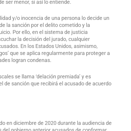
de ser menor, si así lo entiende.
lidad y/o inocencia de una persona lo decide un
 de la sanción por el delito cometido y la
icio. Por ello, en el sistema de justicia
uchar la decisión del jurado, cualquier
acusados. En los Estados Unidos, asimismo,
igos’ que se aplica regularmente para proteger a
dades logran condenas.
scales se llama ‘delación premiada’ y es
vel de sanción que recibirá el acusado de acuerdo
rido en diciembre de 2020 durante la audiencia de
s del gobierno anterior acusados de conformar