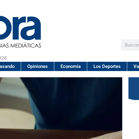
Buscar
026
pasando
Opiniones
Economía
Los Deportes
Va