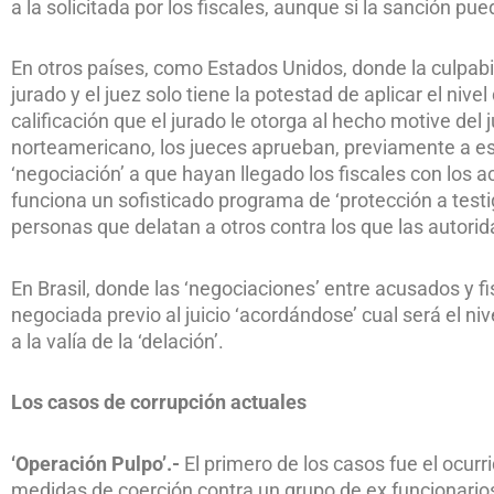
a la solicitada por los fiscales, aunque si la sanción pue
En otros países, como Estados Unidos, donde la culpabi
jurado y el juez solo tiene la potestad de aplicar el nivel
calificación que el jurado le otorga al hecho motive del ju
norteamericano, los jueces aprueban, previamente a esc
‘negociación’ a que hayan llegado los fiscales con los 
funciona un sofisticado programa de ‘protección a test
personas que delatan a otros contra los que las autori
En Brasil, donde las ‘negociaciones’ entre acusados y fi
negociada previo al juicio ‘acordándose’ cual será el ni
a la valía de la ‘delación’.
Los casos de corrupción actuales
‘Operación Pulpo’.-
El primero de los casos fue el ocur
medidas de coerción contra un grupo de ex funcionario