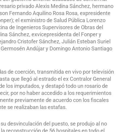
presario privado Alexis Medina Sánchez, hermano
son Fernando Aquilino Rosa Rosa, expresidente
per); el exministro de Salud Pública Lorenzo
icina de Ingenieros Supervisores de Obras del
na Sánchez, exvicepresidenta del Fonper y
jandro Cristofer Sánchez, Julián Esteban Suriel
o Germosén Andújar y Domingo Antonio Santiago
as de coerción, transmitida en vivo por televisión
sta que llegó al estrado el ex Contralor General
e los imputados, y destapó todo un rosario de
ecir, por no haber accedido a los requerimientos
mente previamente de acuerdo con los fiscales
e se realizaban las estafas.
su desvinculación del puesto, se produjo al no
 la reconstrucción de 56 hospitales en todo el