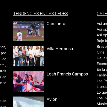
TENDENCIAS EN LAS REDES
CATE
Caminero
Así a
Así o
Así o
Bajo l
Breve
ión,
Villa Hermosa
Cine
 por
De la
s de
Econo
ral,
En la 
tros
Leah Francis Campos
Farán
s de
Las Po
e se
Libro
Lo qu
Los D
Avión
s de
Músic
stas