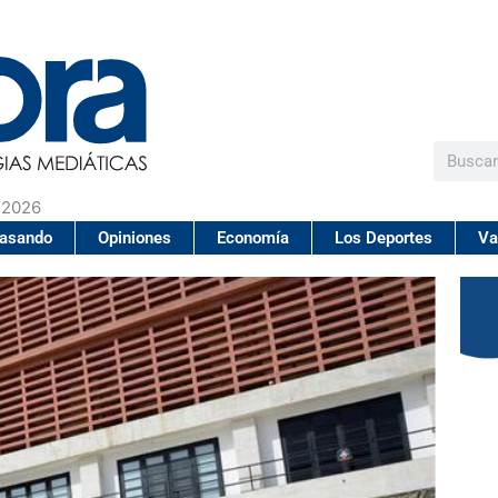
Buscar
 2026
pasando
Opiniones
Economía
Los Deportes
Va