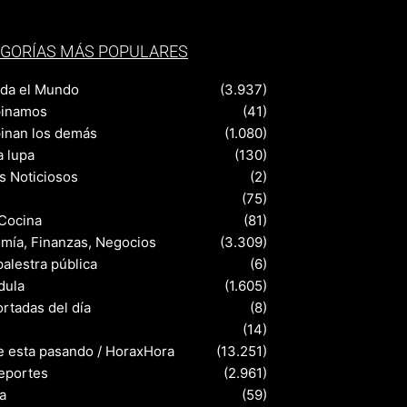
GORÍAS MÁS POPULARES
nda el Mundo
(3.937)
pinamos
(41)
pinan los demás
(1.080)
a lupa
(130)
s Noticiosos
(2)
(75)
 Cocina
(81)
mía, Finanzas, Negocios
(3.309)
palestra pública
(6)
dula
(1.605)
rtadas del día
(8)
s
(14)
e esta pasando / HoraxHora
(13.251)
eportes
(2.961)
a
(59)