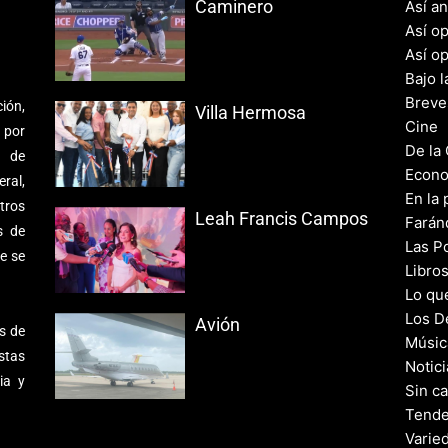
Caminero
Así a
Así o
Así o
Bajo l
Breve
ión,
Villa Hermosa
Cine
 por
De la
s de
Econo
ral,
En la 
tros
Leah Francis Campos
Farán
s de
Las Po
e se
Libro
Lo qu
Los D
Avión
s de
Músic
stas
Notic
ia y
Sin c
Tende
Varie