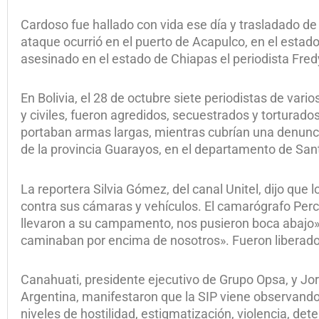
Cardoso fue hallado con vida ese día y trasladado de 
ataque ocurrió en el puerto de Acapulco, en el esta
asesinado en el estado de Chiapas el periodista Fre
En Bolivia, el 28 de octubre siete periodistas de va
y civiles, fueron agredidos, secuestrados y tortura
portaban armas largas, mientras cubrían una denunc
de la provincia Guarayos, en el departamento de San
La reportera Silvia Gómez, del canal Unitel, dijo que
contra sus cámaras y vehículos. El camarógrafo Percy
llevaron a su campamento, nos pusieron boca abajo» 
caminaban por encima de nosotros». Fueron liberado
Canahuati, presidente ejecutivo de Grupo Opsa, y Jorne
Argentina, manifestaron que la SIP viene observand
niveles de hostilidad, estigmatización, violencia, de