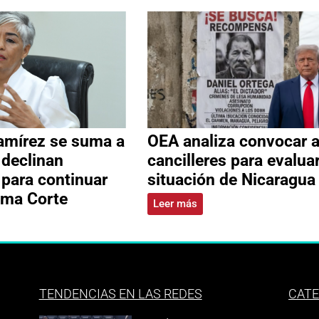
amírez se suma a
OEA analiza convocar 
 declinan
cancilleres para evalua
 para continuar
situación de Nicaragua
ema Corte
Leer más
TENDENCIAS EN LAS REDES
CATE