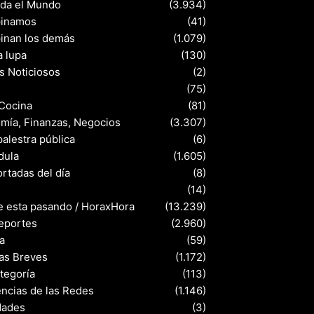
nda el Mundo
(3.934)
pinamos
(41)
pinan los demás
(1.079)
a lupa
(130)
s Noticiosos
(2)
(75)
 Cocina
(81)
mía, Finanzas, Negocios
(3.307)
palestra pública
(6)
dula
(1.605)
rtadas del día
(8)
s
(14)
e esta pasando / HoraxHora
(13.239)
eportes
(2.960)
a
(59)
ias Breves
(1.172)
ategoría
(113)
ncias de las Redes
(1.146)
dades
(3)