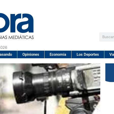
Buscar
2026
pasando
Opiniones
Economía
Los Deportes
Va