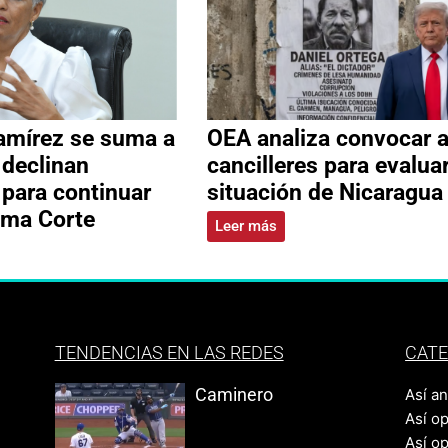
amírez se suma a
OEA analiza convocar 
 declinan
cancilleres para evalua
 para continuar
situación de Nicaragua
ema Corte
Leer más
TENDENCIAS EN LAS REDES
CATE
Caminero
Así a
Así o
Así o