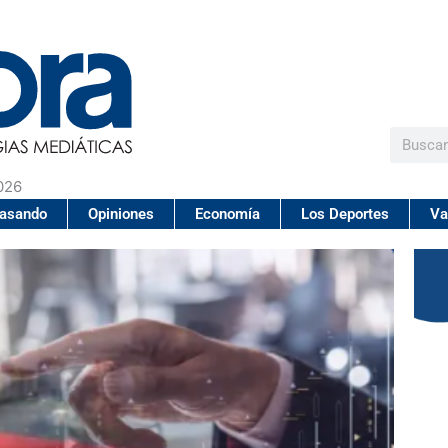
Buscar
026
pasando
Opiniones
Economía
Los Deportes
Va