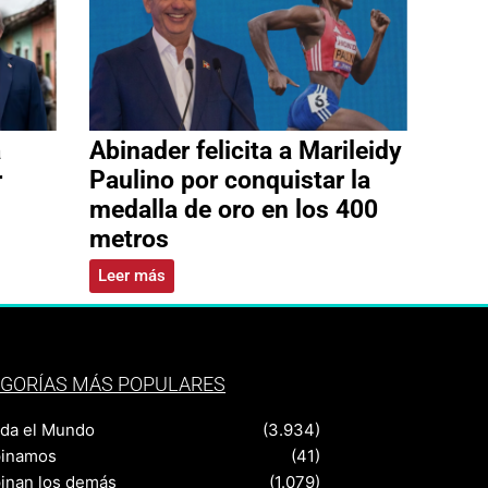
a
Abinader felicita a Marileidy
r
Paulino por conquistar la
medalla de oro en los 400
metros
Leer más
GORÍAS MÁS POPULARES
nda el Mundo
(3.934)
pinamos
(41)
pinan los demás
(1.079)