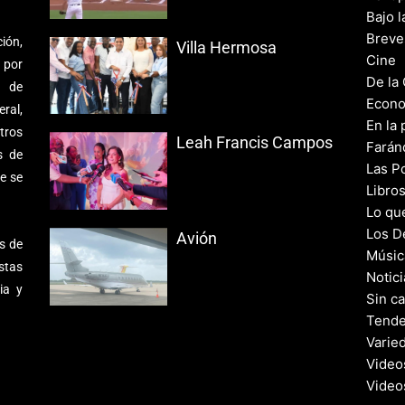
Bajo l
Breve
ión,
Villa Hermosa
Cine
 por
De la
s de
Econo
ral,
En la 
tros
Leah Francis Campos
Farán
s de
Las Po
e se
Libro
Lo qu
Los D
Avión
s de
Músic
stas
Notic
ia y
Sin c
Tende
Varie
Video
Video