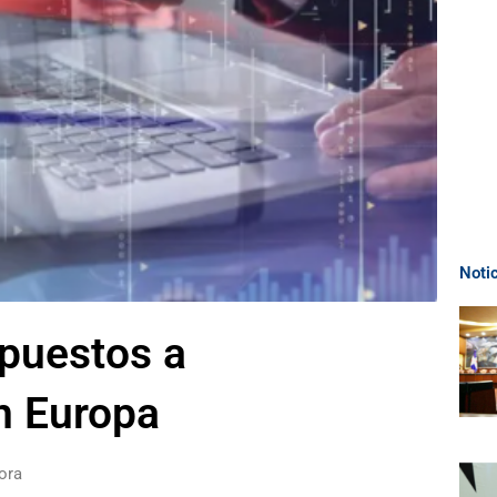
Noti
upuestos a
en Europa
ora