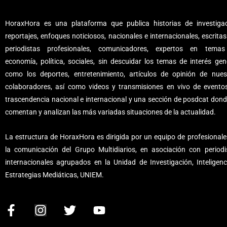
HoraxHora es una plataforma que publica historias de investigac
reportajes, enfoques noticiosos, nacionales e internacionales, escritas
periodistas profesionales, comunicadores, expertos en tema
economía, política, sociales, sin descuidar los temas de interés gene
como los deportes, entretenimiento, artículos de opinión de nues
colaboradores, así como videos y transmisiones en vivo de evento
trascendencia nacional e internacional y una sección de posdcat dond
comentan y analizan las más variadas situaciones de la actualidad.
La estructura de HoraxHora es dirigida por un equipo de profesionale
la comunicación del Grupo Multidiarios, en asociación con periodi
internacionales agrupados en la Unidad de Investigación, Inteligenc
Estrategias Mediáticas, UNIEM.
F
I
T
Y
a
n
w
o