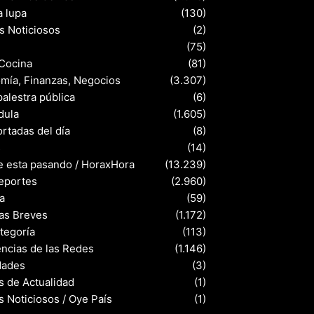
a lupa
(130)
s Noticiosos
(2)
(75)
 Cocina
(81)
mía, Finanzas, Negocios
(3.307)
palestra pública
(6)
dula
(1.605)
rtadas del día
(8)
s
(14)
e esta pasando / HoraxHora
(13.239)
eportes
(2.960)
a
(59)
ias Breves
(1.172)
ategoría
(113)
ncias de las Redes
(1.146)
dades
(3)
s de Actualidad
(1)
s Noticiosos / Oye País
(1)