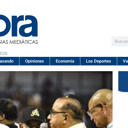
Buscar
2026
pasando
Opiniones
Economía
Los Deportes
Va