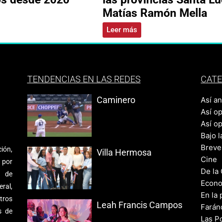
Matías Ramón Mella
Leer más
TENDENCIAS EN LAS REDES
CATE
Caminero
Así a
Así o
Así o
Bajo l
Breve
ión,
Villa Hermosa
Cine
 por
De la
s de
Econo
ral,
En la 
tros
Leah Francis Campos
Farán
s de
Las Po