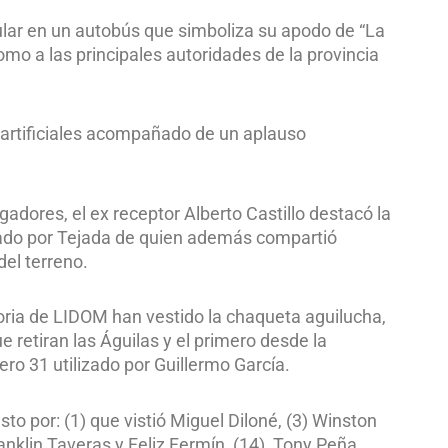
cular en un autobús que simboliza su apodo de “La
omo a las principales autoridades de la provincia
 artificiales acompañado de un aplauso
adores, el ex receptor Alberto Castillo destacó la
rado por Tejada de quien además compartió
del terreno.
oria de LIDOM han vestido la chaqueta aguilucha,
 retiran las Águilas y el primero desde la
o 31 utilizado por Guillermo García.
to por: (1) que vistió Miguel Diloné, (3) Winston
anklin Taveras y Feliz Fermín, (14), Tony Peña,