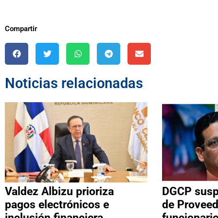
Compartir
Noticias relacionadas
Valdez Albizu prioriza
DGCP suspe
pagos electrónicos e
de Proveed
inclusión financiera
funcionari