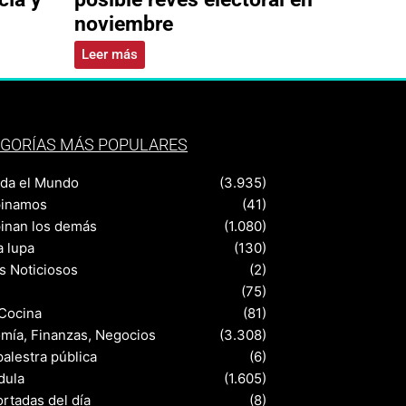
noviembre
Leer más
GORÍAS MÁS POPULARES
nda el Mundo
(3.935)
pinamos
(41)
pinan los demás
(1.080)
a lupa
(130)
s Noticiosos
(2)
(75)
 Cocina
(81)
mía, Finanzas, Negocios
(3.308)
palestra pública
(6)
dula
(1.605)
rtadas del día
(8)