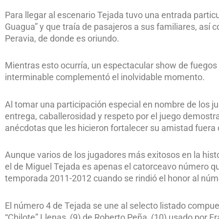
Para llegar al escenario Tejada tuvo una entrada parti
Guagua” y que traía de pasajeros a sus familiares, así c
Peravia, de donde es oriundo.
Mientras esto ocurría, un espectacular show de fuegos
interminable complementó el inolvidable momento.
Al tomar una participación especial en nombre de los jug
entrega, caballerosidad y respeto por el juego demost
anécdotas que les hicieron fortalecer su amistad fuera 
Aunque varios de los jugadores más exitosos en la hist
el de Miguel Tejada es apenas el catorceavo número que
temporada 2011-2012 cuando se rindió el honor al númer
El número 4 de Tejada se une al selecto listado compues
“Chilote” Llenas, (9) de Roberto Peña, (10) usado por Fr