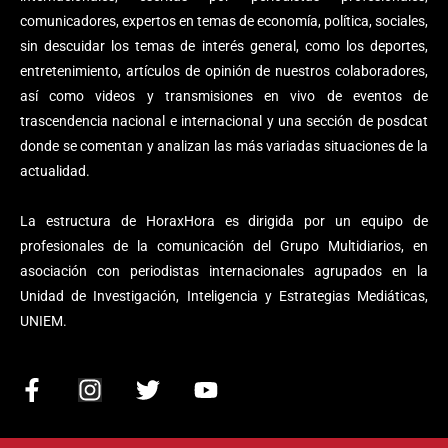
comunicadores, expertos en temas de economía, política, sociales,
sin descuidar los temas de interés general, como los deportes,
entretenimiento, artículos de opinión de nuestros colaboradores,
así como videos y transmisiones en vivo de eventos de
trascendencia nacional e internacional y una sección de posdcat
donde se comentan y analizan las más variadas situaciones de la
actualidad.
La estructura de HoraxHora es dirigida por un equipo de
profesionales de la comunicación del Grupo Multidiarios, en
asociación con periodistas internacionales agrupados en la
Unidad de Investigación, Inteligencia y Estrategias Mediáticas,
UNIEM.
F
I
T
Y
a
n
w
o
c
s
i
u