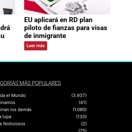
EU aplicará en RD plan
ldrá
piloto de fianzas para visas
su
de inmigrante
Leer más
GORÍAS MÁS POPULARES
nda el Mundo
(3.937)
pinamos
(41)
pinan los demás
(1.080)
a lupa
(130)
s Noticiosos
(2)
(75)