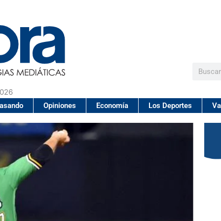
Buscar
2026
pasando
Opiniones
Economía
Los Deportes
Va