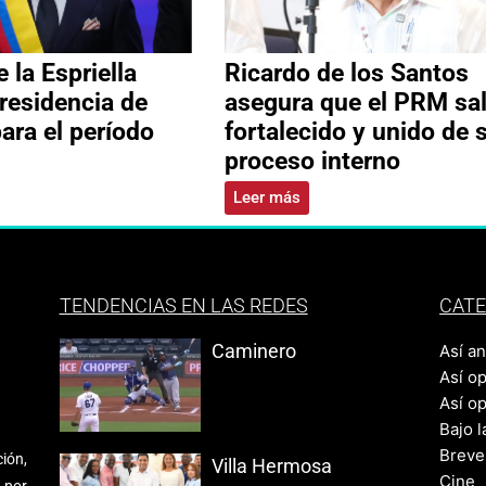
 la Espriella
Ricardo de los Santos
residencia de
asegura que el PRM sa
ara el período
fortalecido y unido de 
proceso interno
Leer más
TENDENCIAS EN LAS REDES
CATE
Caminero
Así a
Así o
Así o
Bajo l
Breve
ión,
Villa Hermosa
Cine