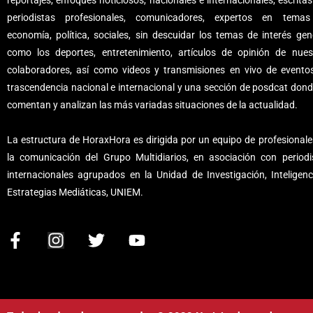
reportajes, enfoques noticiosos, nacionales e internacionales, escritas
periodistas profesionales, comunicadores, expertos en tema
economía, política, sociales, sin descuidar los temas de interés gene
como los deportes, entretenimiento, artículos de opinión de nues
colaboradores, así como videos y transmisiones en vivo de evento
trascendencia nacional e internacional y una sección de posdcat dond
comentan y analizan las más variadas situaciones de la actualidad.
La estructura de HoraxHora es dirigida por un equipo de profesionale
la comunicación del Grupo Multidiarios, en asociación con periodi
internacionales agrupados en la Unidad de Investigación, Inteligenc
Estrategias Mediáticas, UNIEM.
F
I
T
Y
a
n
w
o
c
s
i
u
e
t
t
t
b
a
t
u