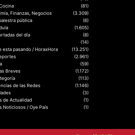
 Cocina
(81)
mía, Finanzas, Negocios
(3.309)
palestra pública
(6)
dula
(1.605)
rtadas del día
(8)
s
(14)
e esta pasando / HoraxHora
(13.251)
eportes
(2.961)
a
(59)
ias Breves
(1.172)
ategoría
(113)
ncias de las Redes
(1.146)
dades
(3)
s de Actualidad
(1)
s Noticiosos / Oye País
(1)