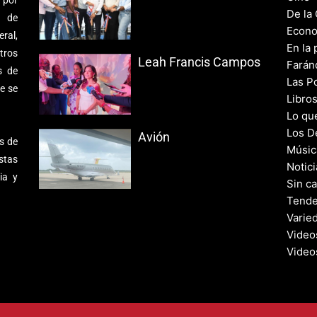
 por
De la
s de
Econo
ral,
En la 
tros
Leah Francis Campos
Farán
s de
Las Po
e se
Libro
Lo qu
Los D
Avión
s de
Músic
stas
Notic
ia y
Sin c
Tende
Varie
Video
Video