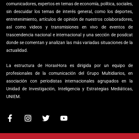
comunicadores, expertos en temas de economía, política, sociales,
sin descuidar los temas de interés general, como los deportes,
entretenimiento, artículos de opinión de nuestros colaboradores,
así como videos y transmisiones en vivo de eventos de
trascendencia nacional e internacional y una sección de posdcat
donde se comentan y analizan las más variadas situaciones de la
actualidad.
La estructura de HoraxHora es dirigida por un equipo de
profesionales de la comunicación del Grupo Multidiarios, en
asociación con periodistas internacionales agrupados en la
Unidad de Investigación, Inteligencia y Estrategias Mediáticas,
UNIEM.
F
I
T
Y
a
n
w
o
c
s
i
u