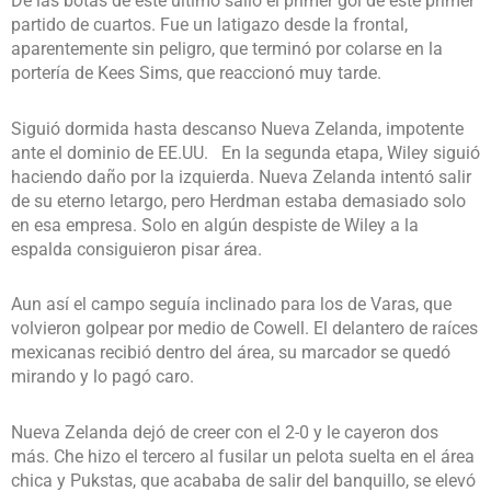
De las botas de este último salió el primer gol de este primer
partido de cuartos. Fue un latigazo desde la frontal,
aparentemente sin peligro, que terminó por colarse en la
portería de Kees Sims, que reaccionó muy tarde.
Siguió dormida hasta descanso Nueva Zelanda, impotente
ante el dominio de EE.UU. En la segunda etapa, Wiley siguió
haciendo daño por la izquierda. Nueva Zelanda intentó salir
de su eterno letargo, pero Herdman estaba demasiado solo
en esa empresa. Solo en algún despiste de Wiley a la
espalda consiguieron pisar área.
Aun así el campo seguía inclinado para los de Varas, que
volvieron golpear por medio de Cowell. El delantero de raíces
mexicanas recibió dentro del área, su marcador se quedó
mirando y lo pagó caro.
Nueva Zelanda dejó de creer con el 2-0 y le cayeron dos
más. Che hizo el tercero al fusilar un pelota suelta en el área
chica y Pukstas, que acababa de salir del banquillo, se elevó