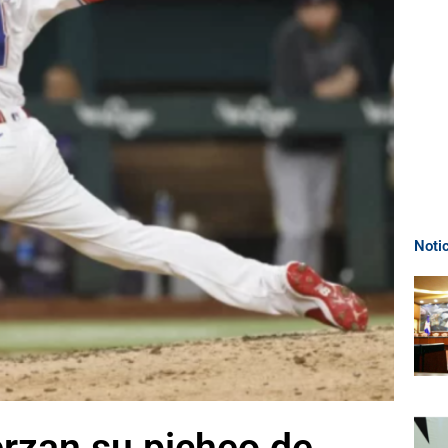
Noti
erzan su picheo de