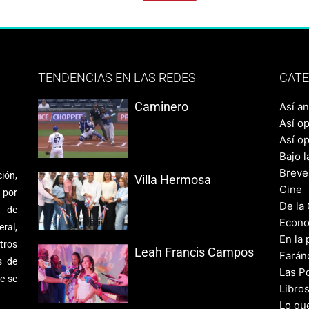
TENDENCIAS EN LAS REDES
CATE
Caminero
Así a
Así o
Así o
Bajo l
Breve
ión,
Villa Hermosa
Cine
 por
De la
s de
Econo
ral,
En la 
tros
Leah Francis Campos
Farán
s de
Las Po
e se
Libro
Lo qu