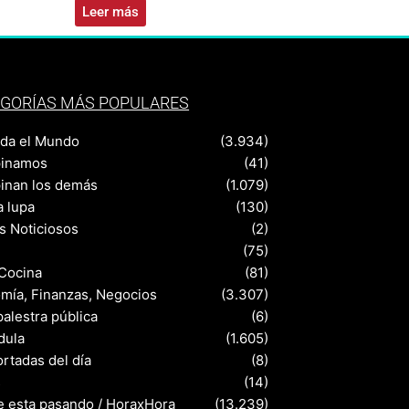
Leer más
GORÍAS MÁS POPULARES
nda el Mundo
(3.934)
pinamos
(41)
pinan los demás
(1.079)
a lupa
(130)
s Noticiosos
(2)
(75)
 Cocina
(81)
mía, Finanzas, Negocios
(3.307)
palestra pública
(6)
dula
(1.605)
rtadas del día
(8)
s
(14)
e esta pasando / HoraxHora
(13.239)