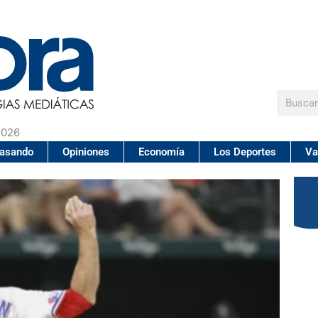
Buscar
2026
pasando
Opiniones
Economía
Los Deportes
Va