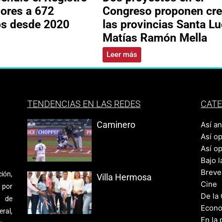
ores a 672
Congreso proponen cre
os desde 2020
las provincias Santa Lu
Matías Ramón Mella
Leer más
TENDENCIAS EN LAS REDES
CATE
Caminero
Así a
Así o
Así o
Bajo l
Breve
ión,
Villa Hermosa
Cine
 por
De la
s de
Econo
ral,
En la 