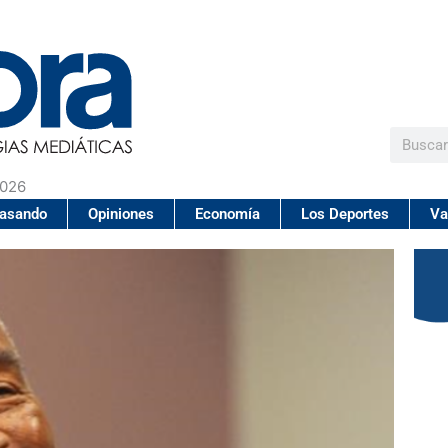
Buscar
2026
pasando
Opiniones
Economía
Los Deportes
Va