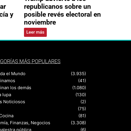
ar
republicanos sobre un
cía y
posible revés electoral en
noviembre
Leer más
GORÍAS MÁS POPULARES
nda el Mundo
(3.935)
pinamos
(41)
pinan los demás
(1.080)
a lupa
(130)
s Noticiosos
(2)
(75)
 Cocina
(81)
mía, Finanzas, Negocios
(3.308)
palestra pública
(6)