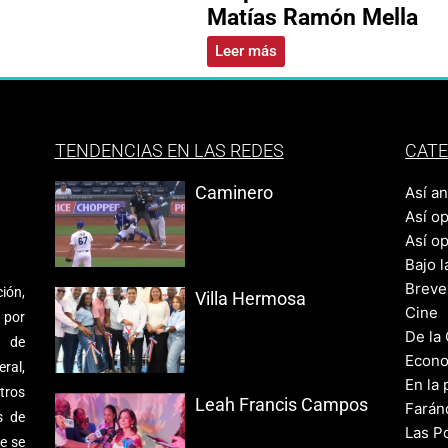
Matías Ramón Mella
Leer más
TENDENCIAS EN LAS REDES
CATE
Caminero
Así a
Así o
Así o
Bajo l
Breve
ión,
Villa Hermosa
Cine
 por
De la
s de
Econo
ral,
En la 
tros
Leah Francis Campos
Farán
s de
Las Po
e se