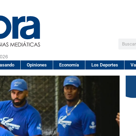
Buscar
2026
pasando
Opiniones
Economía
Los Deportes
Va