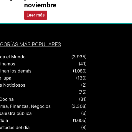
noviembre
Leer más
GORÍAS MÁS POPULARES
nda el Mundo
(3.935)
pinamos
(41)
pinan los demás
(1.080)
a lupa
(130)
s Noticiosos
(2)
(75)
 Cocina
(81)
mía, Finanzas, Negocios
(3.308)
palestra pública
(6)
dula
(1.605)
rtadas del día
(8)