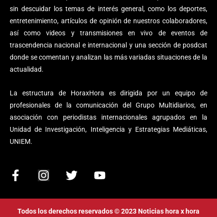
sin descuidar los temas de interés general, como los deportes,
entretenimiento, artículos de opinión de nuestros colaboradores,
así como videos y transmisiones en vivo de eventos de
trascendencia nacional e internacional y una sección de posdcat
donde se comentan y analizan las más variadas situaciones de la
actualidad.
La estructura de HoraxHora es dirigida por un equipo de
profesionales de la comunicación del Grupo Multidiarios, en
asociación con periodistas internacionales agrupados en la
Unidad de Investigación, Inteligencia y Estrategias Mediáticas,
UNIEM.
F
I
T
Y
a
n
w
o
c
s
i
u
e
t
t
t
Todos los derechos reservados © 2023 Noticias hora x hora