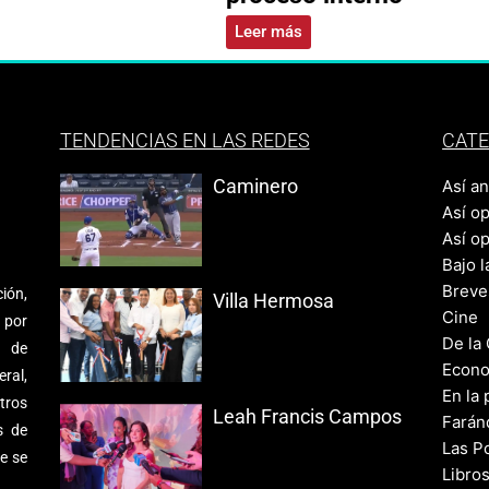
Leer más
TENDENCIAS EN LAS REDES
CATE
Caminero
Así a
Así o
Así o
Bajo l
Breve
ión,
Villa Hermosa
Cine
 por
De la
s de
Econo
ral,
En la 
tros
Leah Francis Campos
Farán
s de
Las Po
e se
Libro