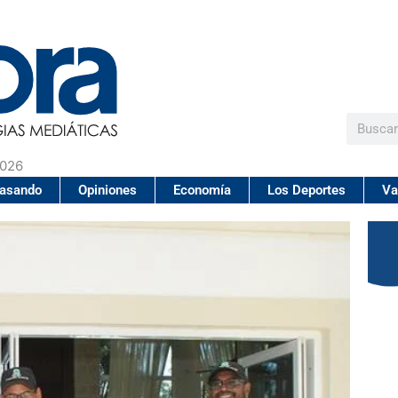
Buscar
2026
pasando
Opiniones
Economía
Los Deportes
Va