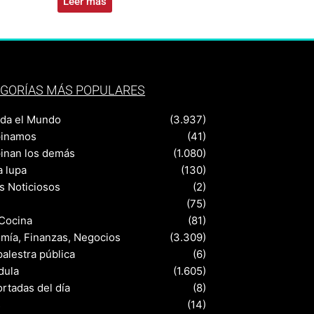
Leer más
GORÍAS MÁS POPULARES
nda el Mundo
(3.937)
pinamos
(41)
pinan los demás
(1.080)
a lupa
(130)
s Noticiosos
(2)
(75)
 Cocina
(81)
mía, Finanzas, Negocios
(3.309)
palestra pública
(6)
dula
(1.605)
rtadas del día
(8)
s
(14)