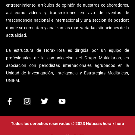
entretenimiento, artículos de opinión de nuestros colaboradores,
así como videos y transmisiones en vivo de eventos de
trascendencia nacional e internacional y una sección de posdcat
donde se comentan y analizan las más variadas situaciones de la
actualidad.
La estructura de HoraxHora es dirigida por un equipo de
profesionales de la comunicación del Grupo Multidiarios, en
asociación con periodistas internacionales agrupados en la
Unidad de Investigación, Inteligencia y Estrategias Mediáticas,
UNIEM.
F
I
T
Y
a
n
w
o
c
s
i
u
e
t
t
t
Todos los derechos reservados © 2023 Noticias hora x hora
b
a
t
u