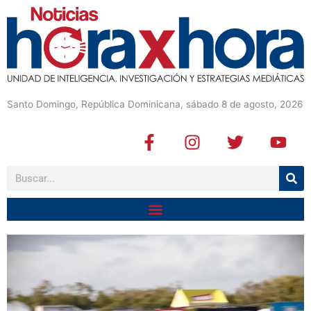
Santo Domingo, República Dominicana, sábado 8 de agosto, 2026
F
I
T
Y
a
n
w
o
c
s
i
u
Buscar
e
t
t
t
b
a
t
u
o
g
e
b
o
r
r
e
k
a
-
m
f