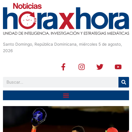
Santo Domingo, República Dominicana, miércoles 5 de agosto,
2026
F
I
T
Y
a
n
w
o
c
s
i
u
Buscar
e
t
t
t
b
a
t
u
o
g
e
b
o
r
r
e
k
a
-
m
f