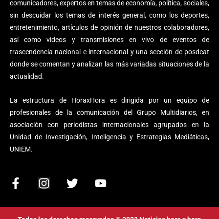
comunicadores, expertos en temas de economía, política, sociales,
sin descuidar los temas de interés general, como los deportes,
entretenimiento, artículos de opinión de nuestros colaboradores,
así como videos y transmisiones en vivo de eventos de
trascendencia nacional e internacional y una sección de posdcat
donde se comentan y analizan las más variadas situaciones de la
actualidad.
La estructura de HoraxHora es dirigida por un equipo de
profesionales de la comunicación del Grupo Multidiarios, en
asociación con periodistas internacionales agrupados en la
Unidad de Investigación, Inteligencia y Estrategias Mediáticas,
UNIEM.
F
I
T
Y
a
n
w
o
c
s
i
u
e
t
t
t