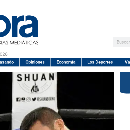
Buscar
2026
pasando
Opiniones
Economía
Los Deportes
Va