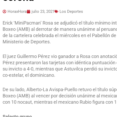
HoraxHora
julio 23, 2021
Los Deportes
Erick ‘MiniPacman’ Rosa se adjudicó el título mínimo int
Boxeo (AMB) al derrotar de manera unánime al peruano R
de la cartelera celebrada el miércoles en el Pabellón de
Ministerio de Deportes.
El juez Guillermo Pérez vio ganador a Rosa con anotac
Pérez presentaron las tarjetas con idéntica puntuación
su invicto a 4-0, mientras que Astuvilca perdió su invi
co-estelar, el dominicano.
De su lado, Alberto-La Avispa-Puello retuvo el título súp
Boxeo (AMB) al vencer por decisión unánime al mexican
con 10 nocaut, mientras el mexicano Rubio figura con 1
Selecto grupo