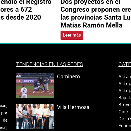
ndió el Registro
Dos proyectos en el
ores a 672
Congreso proponen cre
os desde 2020
las provincias Santa Lu
Matías Ramón Mella
Leer más
TENDENCIAS EN LAS REDES
CATE
Caminero
Así a
Así o
Así o
Bajo l
Breve
ión,
Villa Hermosa
Cine
 por
De la
s de
Econo
ral,