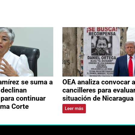
amírez se suma a
OEA analiza convocar 
 declinan
cancilleres para evalua
 para continuar
situación de Nicaragua
ema Corte
Leer más