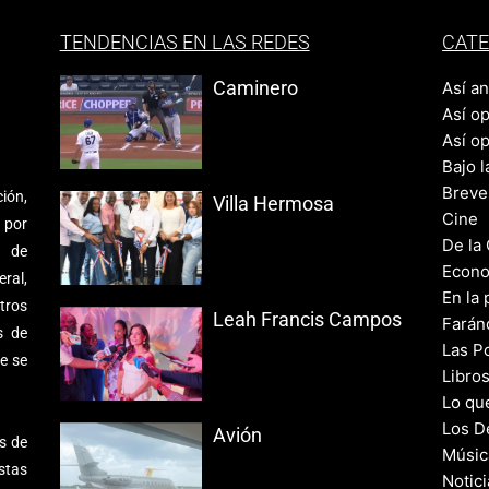
TENDENCIAS EN LAS REDES
CATE
Caminero
Así a
Así o
Así o
Bajo l
Breve
ión,
Villa Hermosa
Cine
 por
De la
s de
Econo
ral,
En la 
tros
Leah Francis Campos
Farán
s de
Las Po
e se
Libro
Lo qu
Los D
Avión
s de
Músic
stas
Notic