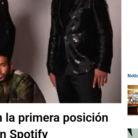
Noti
 la primera posición
n Spotify