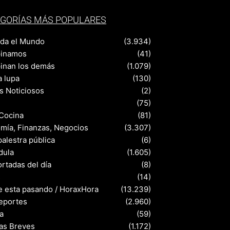
GORÍAS MÁS POPULARES
nda el Mundo
(3.934)
pinamos
(41)
pinan los demás
(1.079)
a lupa
(130)
s Noticiosos
(2)
(75)
 Cocina
(81)
mía, Finanzas, Negocios
(3.307)
palestra pública
(6)
dula
(1.605)
rtadas del día
(8)
s
(14)
e esta pasando / HoraxHora
(13.239)
eportes
(2.960)
a
(59)
ias Breves
(1.172)