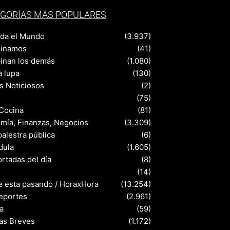
GORÍAS MÁS POPULARES
nda el Mundo
(3.937)
pinamos
(41)
pinan los demás
(1.080)
a lupa
(130)
s Noticiosos
(2)
(75)
 Cocina
(81)
mía, Finanzas, Negocios
(3.309)
palestra pública
(6)
dula
(1.605)
rtadas del día
(8)
s
(14)
e esta pasando / HoraxHora
(13.254)
eportes
(2.961)
a
(59)
ias Breves
(1.172)