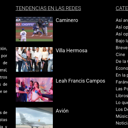
TENDENCIAS EN LAS REDES
CATE
Caminero
Así a
Así o
Así o
Bajo l
Breve
ión,
Villa Hermosa
Cine
 por
De la
s de
Econo
ral,
En la 
tros
Leah Francis Campos
Farán
s de
Las Po
e se
Libro
Lo qu
Los D
Avión
s de
Músic
stas
Notic
ia y