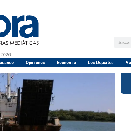
Buscar
 2026
pasando
Opiniones
Economía
Los Deportes
Va