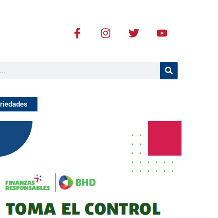
F
I
T
Y
a
n
w
o
c
s
i
u
e
t
t
t
b
a
t
u
o
g
e
b
o
r
r
e
k
a
riedades
-
m
f