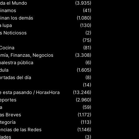
nda el Mundo
(3.935)
pinamos
(41)
pinan los demás
(1.080)
a lupa
(130)
s Noticiosos
(2)
(75)
 Cocina
(81)
mía, Finanzas, Negocios
(3.308)
palestra pública
(6)
dula
(1.605)
rtadas del día
(8)
s
(14)
e esta pasando / HoraxHora
(13.246)
eportes
(2.960)
a
(59)
ias Breves
(1.172)
ategoría
(113)
ncias de las Redes
(1.146)
dades
(3)