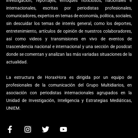
investigación, reportajes, enfoques noticiosos, nacionales e
internacionales, escritas por periodistas profesionales,
comunicadores, expertos en temas de economía, política, sociales,
sin descuidar los temas de interés general, como los deportes,
entretenimiento, artículos de opinión de nuestros colaboradores,
así como videos y transmisiones en vivo de eventos de
trascendencia nacional e internacional y una sección de posdcat
donde se comentan y analizan las más variadas situaciones de la
actualidad.
La estructura de HoraxHora es dirigida por un equipo de
profesionales de la comunicación del Grupo Multidiarios, en
asociación con periodistas internacionales agrupados en la
Unidad de Investigación, Inteligencia y Estrategias Mediáticas,
UNIEM.
F
I
T
Y
a
n
w
o