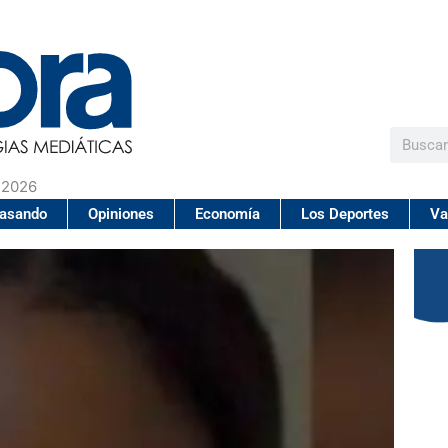
Buscar
 2026
pasando
Opiniones
Economía
Los Deportes
Va