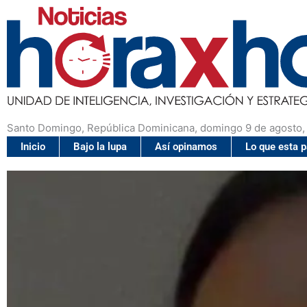
Santo Domingo, República Dominicana, domingo 9 de agosto,
Inicio
Bajo la lupa
Así opinamos
Lo que esta 