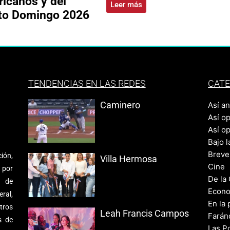
icanos y del
Leer más
nto Domingo 2026
TENDENCIAS EN LAS REDES
CATE
Caminero
Así a
Así o
Así o
Bajo l
Breve
ión,
Villa Hermosa
Cine
 por
De la
s de
Econo
ral,
En la 
tros
Leah Francis Campos
Farán
s de
Las Po