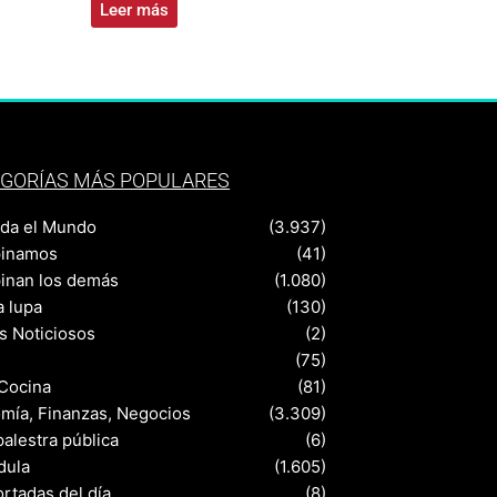
Leer más
GORÍAS MÁS POPULARES
nda el Mundo
(3.937)
pinamos
(41)
pinan los demás
(1.080)
a lupa
(130)
s Noticiosos
(2)
(75)
 Cocina
(81)
mía, Finanzas, Negocios
(3.309)
palestra pública
(6)
dula
(1.605)
rtadas del día
(8)