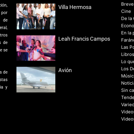
Breve
ión,
Villa Hermosa
Cine
 por
De la
s de
Econo
ral,
En la 
tros
Leah Francis Campos
Farán
s de
Las Po
e se
Libro
Lo qu
Los D
Avión
s de
Músic
stas
Notic
ia y
Sin c
Tende
Varie
Video
Video