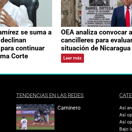
amírez se suma a
OEA analiza convocar 
 declinan
cancilleres para evalua
 para continuar
situación de Nicaragua
ema Corte
Leer más
TENDENCIAS EN LAS REDES
CATE
Caminero
Así a
Así o
Así o
Bajo l