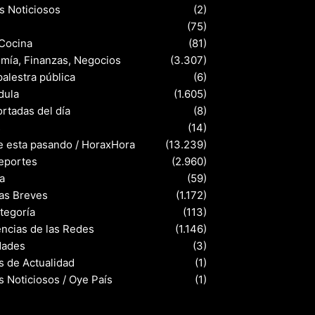
s Noticiosos
(2)
(75)
 Cocina
(81)
mía, Finanzas, Negocios
(3.307)
palestra pública
(6)
dula
(1.605)
rtadas del día
(8)
s
(14)
e esta pasando / HoraxHora
(13.239)
eportes
(2.960)
a
(59)
ias Breves
(1.172)
ategoría
(113)
ncias de las Redes
(1.146)
dades
(3)
s de Actualidad
(1)
s Noticiosos / Oye País
(1)