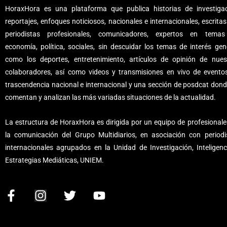
HoraxHora es una plataforma que publica historias de investigac
reportajes, enfoques noticiosos, nacionales e internacionales, escritas
periodistas profesionales, comunicadores, expertos en tema
economía, política, sociales, sin descuidar los temas de interés gene
como los deportes, entretenimiento, artículos de opinión de nues
colaboradores, así como videos y transmisiones en vivo de evento
trascendencia nacional e internacional y una sección de posdcat dond
comentan y analizan las más variadas situaciones de la actualidad.
La estructura de HoraxHora es dirigida por un equipo de profesionale
la comunicación del Grupo Multidiarios, en asociación con periodi
internacionales agrupados en la Unidad de Investigación, Inteligenc
Estrategias Mediáticas, UNIEM.
F
I
T
Y
a
n
w
o
c
s
i
u