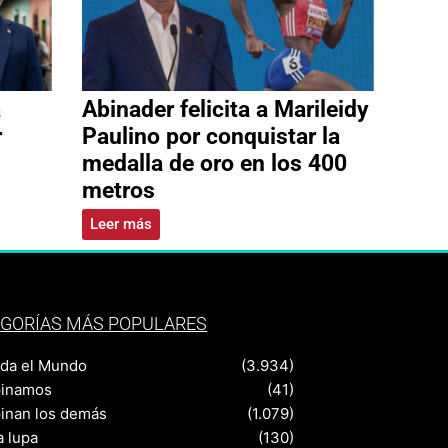
a
Abinader felicita a Marileidy
r
Paulino por conquistar la
medalla de oro en los 400
metros
Leer más
GORÍAS MÁS POPULARES
nda el Mundo
(3.934)
pinamos
(41)
pinan los demás
(1.079)
a lupa
(130)