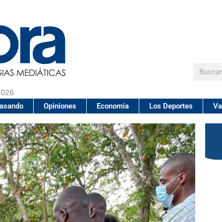
Buscar
2026
pasando
Opiniones
Economía
Los Deportes
Va