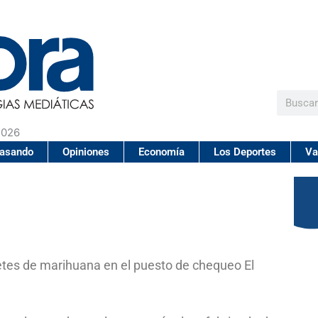
Buscar
2026
pasando
Opiniones
Economía
Los Deportes
Va
etes de marihuana en el puesto de chequeo El