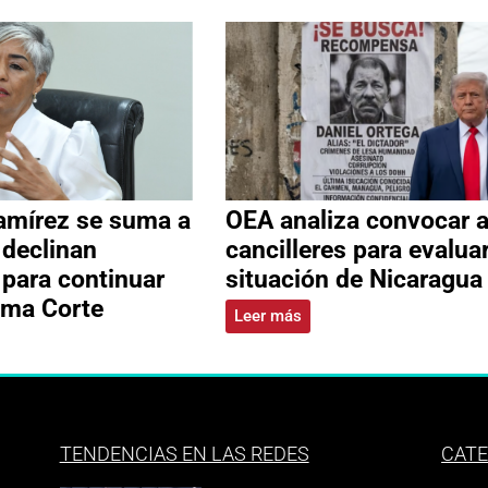
amírez se suma a
OEA analiza convocar 
 declinan
cancilleres para evalua
 para continuar
situación de Nicaragua
ema Corte
Leer más
TENDENCIAS EN LAS REDES
CATE