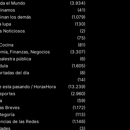
nda el Mundo
(3.934)
pinamos
(41)
pinan los demás
(1.079)
a lupa
(130)
s Noticiosos
(2)
(75)
 Cocina
(81)
mía, Finanzas, Negocios
(3.307)
palestra pública
(6)
dula
(1.605)
rtadas del día
(8)
s
(14)
e esta pasando / HoraxHora
(13.239)
eportes
(2.960)
a
(59)
ias Breves
(1.172)
ategoría
(113)
ncias de las Redes
(1.146)
dades
(3)