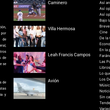
Caminero
Así a
Así o
Así o
Bajo l
Breve
ión,
Villa Hermosa
Cine
 por
De la
s de
Econo
ral,
En la 
tros
Leah Francis Campos
Farán
s de
Las Po
e se
Libro
Lo qu
Los D
Avión
s de
Músic
stas
Notic
ia y
Sin c
Tende
Varie