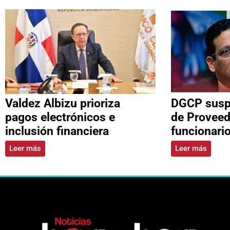
Valdez Albizu prioriza
DGCP suspe
pagos electrónicos e
de Proveed
inclusión financiera
funcionari
Leer más
Leer más