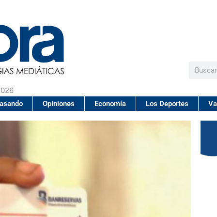
Buscar
2026
pasando
Opiniones
Economía
Los Deportes
Va