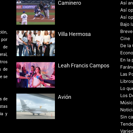
Caminero
Así a
Así o
Así o
Bajo l
Breve
ión,
Villa Hermosa
Cine
 por
De la
s de
Econo
ral,
En la 
tros
Leah Francis Campos
Farán
s de
Las Po
e se
Libro
Lo qu
Los D
Avión
s de
Músic
stas
Notic
ia y
Sin c
Tende
Varie