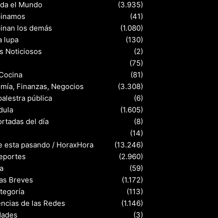
nda el Mundo
(3.935)
pinamos
(41)
pinan los demás
(1.080)
a lupa
(130)
s Noticiosos
(2)
(75)
 Cocina
(81)
mía, Finanzas, Negocios
(3.308)
palestra pública
(6)
dula
(1.605)
rtadas del día
(8)
s
(14)
e esta pasando / HoraxHora
(13.246)
eportes
(2.960)
a
(59)
ias Breves
(1.172)
ategoría
(113)
ncias de las Redes
(1.146)
dades
(3)