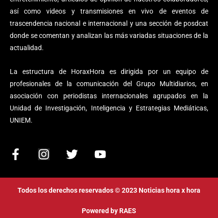
así como videos y transmisiones en vivo de eventos de
trascendencia nacional e internacional y una sección de posdcat
donde se comentan y analizan las más variadas situaciones de la
actualidad.
La estructura de HoraxHora es dirigida por un equipo de
profesionales de la comunicación del Grupo Multidiarios, en
asociación con periodistas internacionales agrupados en la
Unidad de Investigación, Inteligencia y Estrategias Mediáticas,
UNIEM.
F
I
T
Y
a
n
w
o
c
s
i
u
e
t
t
t
Todos los derechos reservados © 2023 Noticias hora x hora
b
a
t
u
o
g
e
b
Powered by
RAES