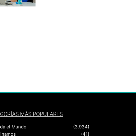
GORÍAS MÁS POPULARES
nda el Mundo
(3.934)
pinamos
(41)