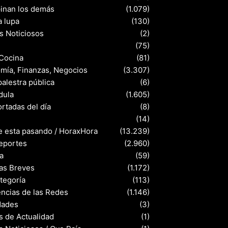
pinan los demás
(1.079)
a lupa
(130)
s Noticiosos
(2)
(75)
 Cocina
(81)
mía, Finanzas, Negocios
(3.307)
palestra pública
(6)
dula
(1.605)
rtadas del día
(8)
s
(14)
e esta pasando / HoraxHora
(13.239)
eportes
(2.960)
a
(59)
ias Breves
(1.172)
ategoría
(113)
ncias de las Redes
(1.146)
dades
(3)
s de Actualidad
(1)