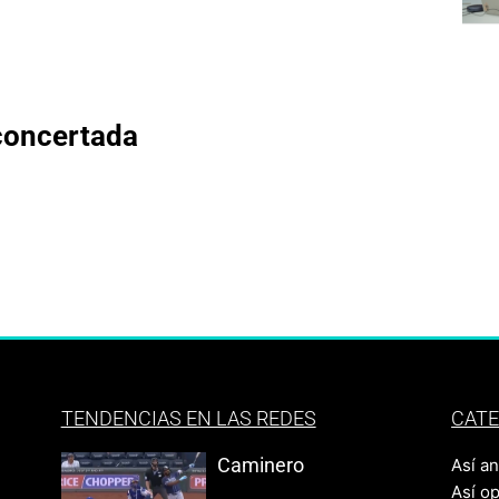
concertada
TENDENCIAS EN LAS REDES
CATE
Caminero
Así a
Así o