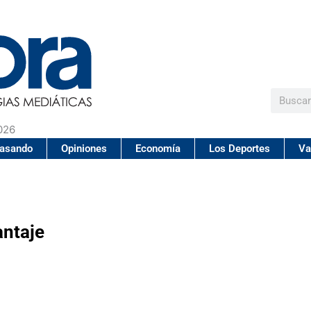
Buscar
026
pasando
Opiniones
Economía
Los Deportes
Va
antaje