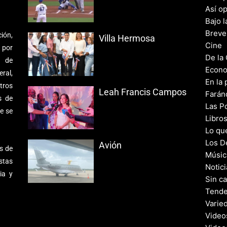
Así o
Bajo l
Breve
ión,
Villa Hermosa
Cine
 por
De la
s de
Econo
ral,
En la 
tros
Leah Francis Campos
Farán
s de
Las Po
e se
Libro
Lo qu
Los D
Avión
s de
Músic
stas
Notic
ia y
Sin c
Tende
Varie
Video