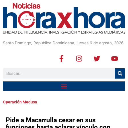
Santo Domingo, República Dominicana, jueves 6 de agosto, 2026
F
I
T
Y
a
n
w
o
c
s
i
u
Buscar
e
t
t
t
b
a
t
u
o
g
e
b
o
r
r
e
k
a
Operación Medusa
-
m
f
Pide a Macarrulla cesar en sus
funciones hasta aclarar vínculo con