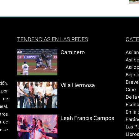
TENDENCIAS EN LAS REDES
CATE
Caminero
Así a
Así o
Así o
Bajo l
Breve
ión,
Villa Hermosa
Cine
 por
De la
s de
Econo
ral,
En la 
tros
Leah Francis Campos
Farán
s de
Las Po
e se
Libro