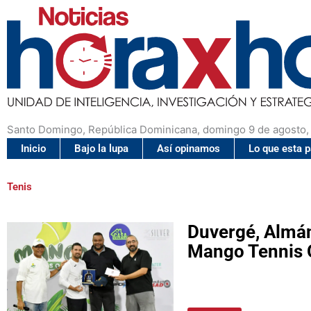
Santo Domingo, República Dominicana, domingo 9 de agosto,
Inicio
Bajo la lupa
Así opinamos
Lo que esta 
Tenis
Duvergé, Almán
Mango Tennis 