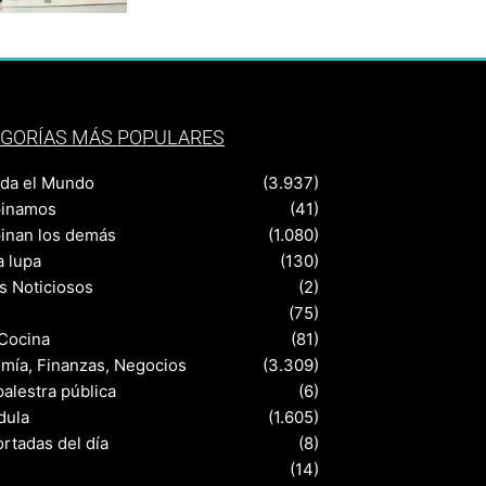
GORÍAS MÁS POPULARES
nda el Mundo
(3.937)
pinamos
(41)
pinan los demás
(1.080)
a lupa
(130)
s Noticiosos
(2)
(75)
 Cocina
(81)
mía, Finanzas, Negocios
(3.309)
palestra pública
(6)
dula
(1.605)
rtadas del día
(8)
s
(14)