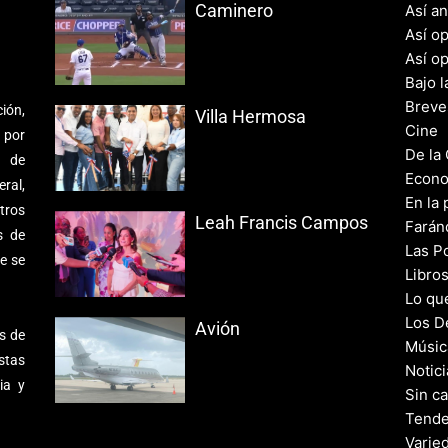
Caminero
Así a
Así o
Así o
Bajo l
Breve
ión,
Villa Hermosa
Cine
 por
De la
s de
Econo
ral,
En la 
tros
Leah Francis Campos
Farán
s de
Las Po
e se
Libro
Lo qu
Los D
Avión
s de
Músic
stas
Notic
ia y
Sin c
Tende
Varie