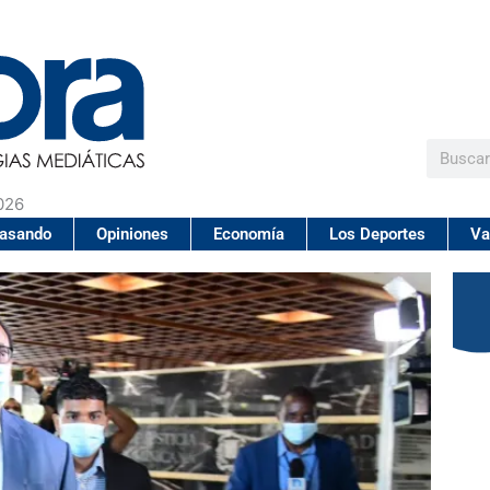
Buscar
026
pasando
Opiniones
Economía
Los Deportes
Va