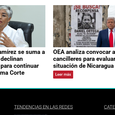
amírez se suma a
OEA analiza convocar 
 declinan
cancilleres para evalua
 para continuar
situación de Nicaragua
ema Corte
Leer más
TENDENCIAS EN LAS REDES
CATE