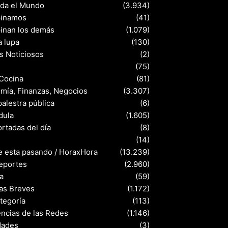
nda el Mundo
(3.934)
pinamos
(41)
pinan los demás
(1.079)
a lupa
(130)
s Noticiosos
(2)
(75)
 Cocina
(81)
mía, Finanzas, Negocios
(3.307)
palestra pública
(6)
dula
(1.605)
rtadas del día
(8)
s
(14)
e esta pasando / HoraxHora
(13.239)
eportes
(2.960)
a
(59)
ias Breves
(1.172)
ategoría
(113)
ncias de las Redes
(1.146)
dades
(3)