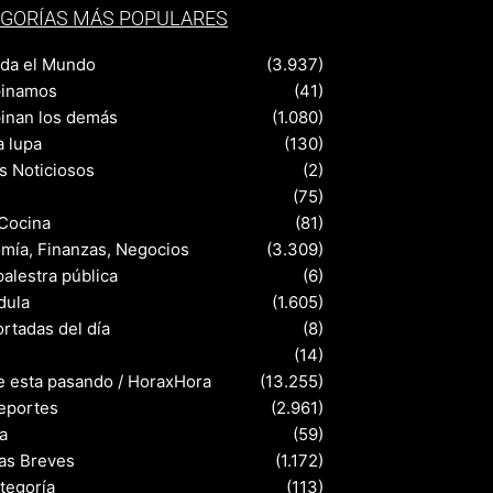
GORÍAS MÁS POPULARES
nda el Mundo
(3.937)
pinamos
(41)
pinan los demás
(1.080)
a lupa
(130)
s Noticiosos
(2)
(75)
 Cocina
(81)
mía, Finanzas, Negocios
(3.309)
palestra pública
(6)
dula
(1.605)
rtadas del día
(8)
s
(14)
e esta pasando / HoraxHora
(13.255)
eportes
(2.961)
a
(59)
ias Breves
(1.172)
ategoría
(113)