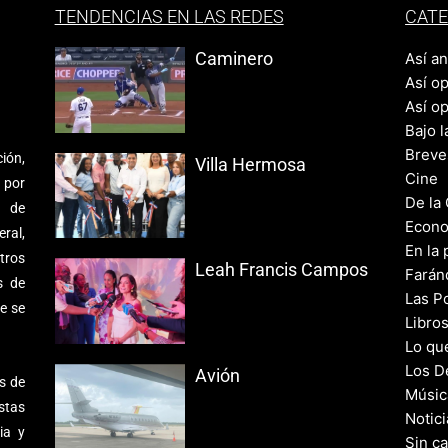
TENDENCIAS EN LAS REDES
CATE
Caminero
Así a
Así o
Así o
Bajo l
Breve
ión,
Villa Hermosa
Cine
 por
De la
s de
Econo
ral,
En la 
tros
Leah Francis Campos
Farán
s de
Las Po
e se
Libro
Lo qu
Los D
Avión
s de
Músic
stas
Notic
ia y
Sin c