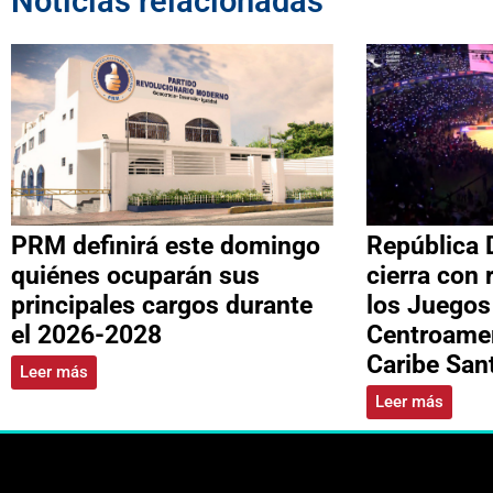
Noticias relacionadas
PRM definirá este domingo
República 
quiénes ocuparán sus
cierra con 
principales cargos durante
los Juegos
el 2026-2028
Centroamer
Caribe Sa
Leer más
Leer más