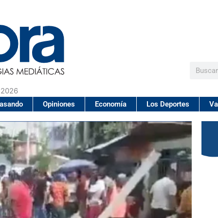
Buscar
 2026
pasando
Opiniones
Economía
Los Deportes
Va