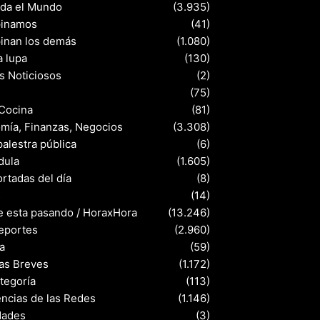
nda el Mundo
(3.935)
pinamos
(41)
pinan los demás
(1.080)
a lupa
(130)
s Noticiosos
(2)
(75)
 Cocina
(81)
mía, Finanzas, Negocios
(3.308)
palestra pública
(6)
dula
(1.605)
rtadas del día
(8)
s
(14)
e esta pasando / HoraxHora
(13.246)
eportes
(2.960)
a
(59)
ias Breves
(1.172)
ategoría
(113)
ncias de las Redes
(1.146)
dades
(3)