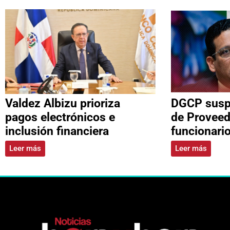
Valdez Albizu prioriza
DGCP suspe
pagos electrónicos e
de Proveed
inclusión financiera
funcionari
Leer más
Leer más