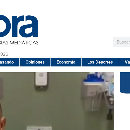
Buscar
2026
pasando
Opiniones
Economía
Los Deportes
Va