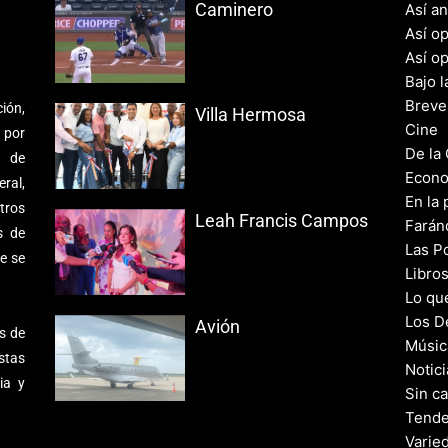
Caminero
Así a
Así o
Así o
Bajo l
Breve
ión,
Villa Hermosa
Cine
 por
De la
s de
Econo
ral,
En la 
tros
Leah Francis Campos
Farán
s de
Las Po
e se
Libro
Lo qu
Los D
Avión
s de
Músic
stas
Notic
ia y
Sin c
Tende
Varie