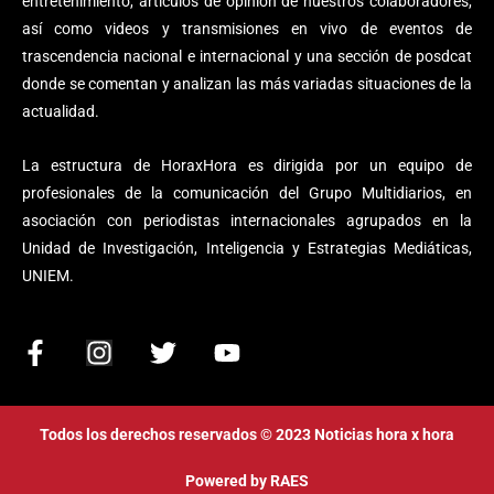
entretenimiento, artículos de opinión de nuestros colaboradores,
así como videos y transmisiones en vivo de eventos de
trascendencia nacional e internacional y una sección de posdcat
donde se comentan y analizan las más variadas situaciones de la
actualidad.
La estructura de HoraxHora es dirigida por un equipo de
profesionales de la comunicación del Grupo Multidiarios, en
asociación con periodistas internacionales agrupados en la
Unidad de Investigación, Inteligencia y Estrategias Mediáticas,
UNIEM.
F
I
T
Y
a
n
w
o
c
s
i
u
e
t
t
t
Todos los derechos reservados © 2023 Noticias hora x hora
b
a
t
u
o
g
e
b
Powered by
RAES