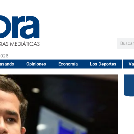
Buscar
2026
pasando
Opiniones
Economía
Los Deportes
Va