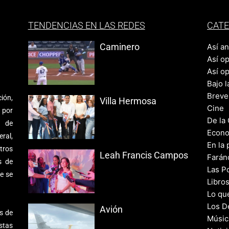
TENDENCIAS EN LAS REDES
CATE
Caminero
Así a
Así o
Así o
Bajo l
Breve
ión,
Villa Hermosa
Cine
 por
De la
s de
Econo
ral,
En la 
tros
Leah Francis Campos
Farán
s de
Las Po
e se
Libro
Lo qu
Los D
Avión
s de
Músic
stas