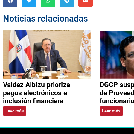
Noticias relacionadas
Valdez Albizu prioriza
DGCP suspe
pagos electrónicos e
de Proveed
inclusión financiera
funcionari
Leer más
Leer más