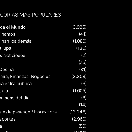
GORÍAS MÁS POPULARES
nda el Mundo
(3.935)
pinamos
(41)
pinan los demás
(1.080)
a lupa
(130)
s Noticiosos
(2)
(75)
 Cocina
(81)
mía, Finanzas, Negocios
(3.308)
palestra pública
(6)
dula
(1.605)
rtadas del día
(8)
s
(14)
e esta pasando / HoraxHora
(13.246)
eportes
(2.960)
a
(59)