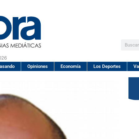
Buscar
026
pasando
Opiniones
Economía
Los Deportes
Va