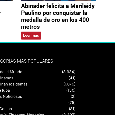
a
Abinader felicita a Marileidy
r
Paulino por conquistar la
medalla de oro en los 400
metros
Leer más
GORÍAS MÁS POPULARES
nda el Mundo
(3.934)
pinamos
(41)
pinan los demás
(1.079)
a lupa
(130)
s Noticiosos
(2)
(75)
 Cocina
(81)
mía, Finanzas, Negocios
(3.307)