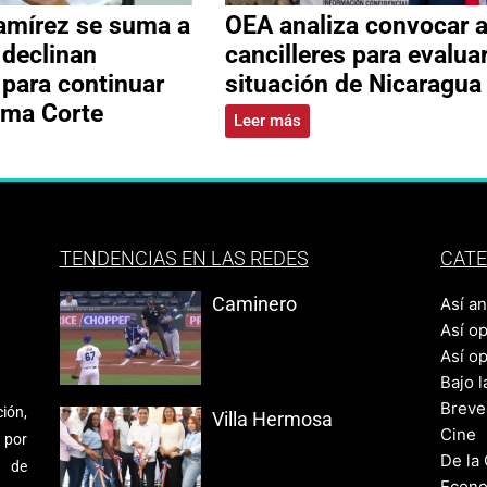
amírez se suma a
OEA analiza convocar 
 declinan
cancilleres para evalua
 para continuar
situación de Nicaragua
ema Corte
Leer más
TENDENCIAS EN LAS REDES
CATE
Caminero
Así a
Así o
Así o
Bajo l
Breve
ión,
Villa Hermosa
Cine
 por
De la
s de
Econo