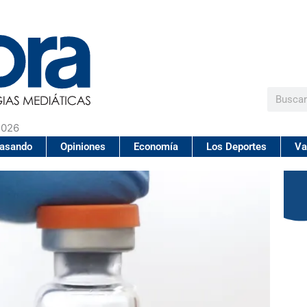
Buscar
2026
pasando
Opiniones
Economía
Los Deportes
Va