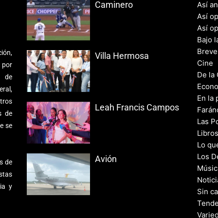
Caminero
Así a
Así o
Así o
Bajo l
Breve
ión,
Villa Hermosa
Cine
 por
De la
s de
Econo
ral,
En la 
tros
Leah Francis Campos
Farán
s de
Las Po
e se
Libro
Lo qu
Los D
Avión
s de
Músic
stas
Notic
ia y
Sin c
Tende
Varie