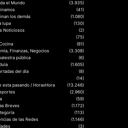
nda el Mundo
(3.935)
pinamos
(41)
pinan los demás
(1.080)
a lupa
(130)
s Noticiosos
(2)
(75)
 Cocina
(81)
mía, Finanzas, Negocios
(3.308)
palestra pública
(6)
dula
(1.605)
rtadas del día
(8)
s
(14)
e esta pasando / HoraxHora
(13.246)
eportes
(2.960)
a
(59)
ias Breves
(1.172)
ategoría
(113)
ncias de las Redes
(1.146)
dades
(3)