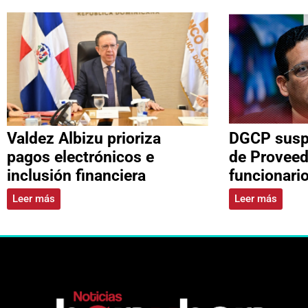
Valdez Albizu prioriza
DGCP suspe
pagos electrónicos e
de Proveed
inclusión financiera
funcionari
Leer más
Leer más