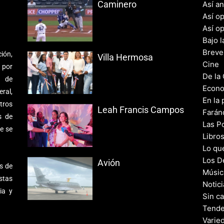
Caminero
Así a
Así o
Así o
Bajo l
Breve
ión,
Villa Hermosa
Cine
 por
De la
s de
Econo
ral,
En la 
tros
Leah Francis Campos
Farán
s de
Las Po
e se
Libro
Lo qu
Los D
Avión
s de
Músic
stas
Notic
ia y
Sin c
Tende
Varie