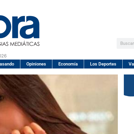
Buscar
026
pasando
Opiniones
Economía
Los Deportes
Va