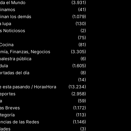
nda el Mundo
(3.931)
pinamos
(41)
pinan los demás
(1.079)
a lupa
(130)
s Noticiosos
(2)
(75)
 Cocina
(81)
mía, Finanzas, Negocios
(3.305)
palestra pública
(6)
dula
(1.605)
rtadas del día
(8)
s
(14)
e esta pasando / HoraxHora
(13.234)
eportes
(2.958)
a
(59)
ias Breves
(1.172)
ategoría
(113)
ncias de las Redes
(1.146)
dades
(3)