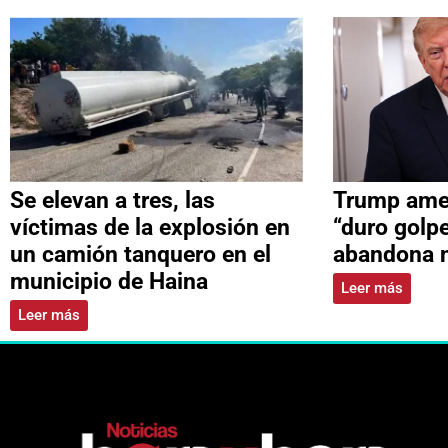
Se elevan a tres, las
Trump ame
víctimas de la explosión en
“duro golpe
un camión tanquero en el
abandona 
municipio de Haina
Leer más
Leer más