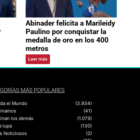
a
Abinader felicita a Marileidy
r
Paulino por conquistar la
medalla de oro en los 400
metros
Leer más
GORÍAS MÁS POPULARES
nda el Mundo
(3.934)
pinamos
(41)
pinan los demás
(1.079)
a lupa
(130)
s Noticiosos
(2)