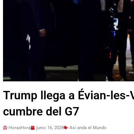
Trump llega a Évian-les-V
cumbre del G7
HoraxHora
junio 16, 2026
Así anda el Mundo