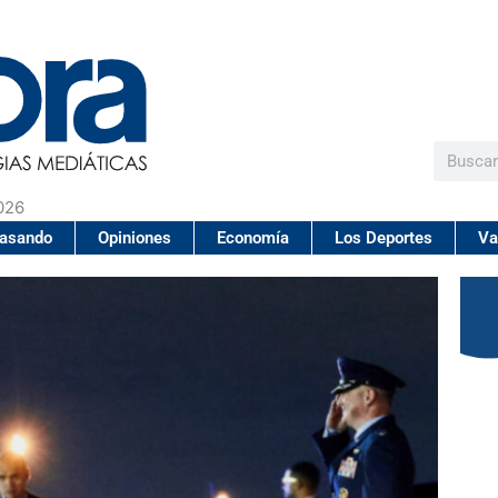
Buscar
026
pasando
Opiniones
Economía
Los Deportes
Va