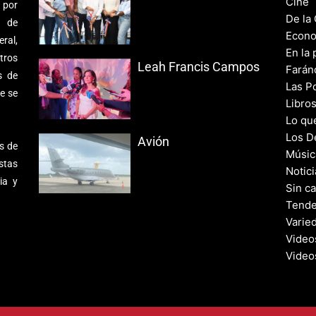
Cine
 por
De la
s de
Econo
ral,
En la 
tros
Leah Francis Campos
Farán
s de
Las Po
e se
Libro
Lo qu
Los D
Avión
s de
Músic
stas
Notic
ia y
Sin c
Tende
Varie
Video
Video