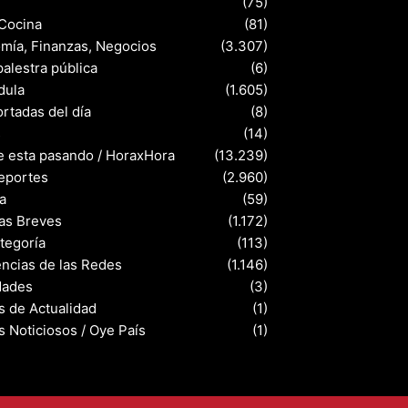
(75)
 Cocina
(81)
mía, Finanzas, Negocios
(3.307)
palestra pública
(6)
dula
(1.605)
rtadas del día
(8)
s
(14)
e esta pasando / HoraxHora
(13.239)
eportes
(2.960)
a
(59)
ias Breves
(1.172)
ategoría
(113)
ncias de las Redes
(1.146)
dades
(3)
s de Actualidad
(1)
s Noticiosos / Oye País
(1)