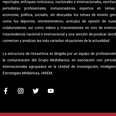
reportajes, enfoques noticiosos, nacionales e internacionales, escritas
periodistas profesionales, comunicadores, expertos en tema
economía, política, sociales, sin descuidar los temas de interés gene
como los deportes, entretenimiento, artículos de opinión de nues
colaboradores, así como videos y transmisiones en vivo de evento
trascendencia nacional e internacional y una sección de posdcat dond
comentan y analizan las más variadas situaciones de la actualidad.
La estructura de HoraxHora es dirigida por un equipo de profesionale
la comunicación del Grupo Multidiarios, en asociación con periodi
internacionales agrupados en la Unidad de Investigación, Inteligenc
Estrategias Mediáticas, UNIEM.
F
I
T
Y
a
n
w
o
c
s
i
u
e
t
t
t
b
a
t
u