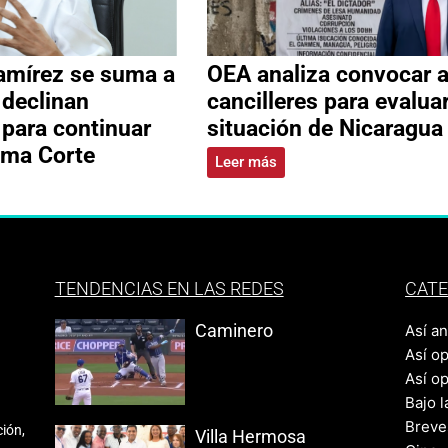
amírez se suma a
OEA analiza convocar 
 declinan
cancilleres para evalua
 para continuar
situación de Nicaragua
ema Corte
Leer más
TENDENCIAS EN LAS REDES
CATE
Caminero
Así a
Así o
Así o
Bajo l
Breve
ión,
Villa Hermosa