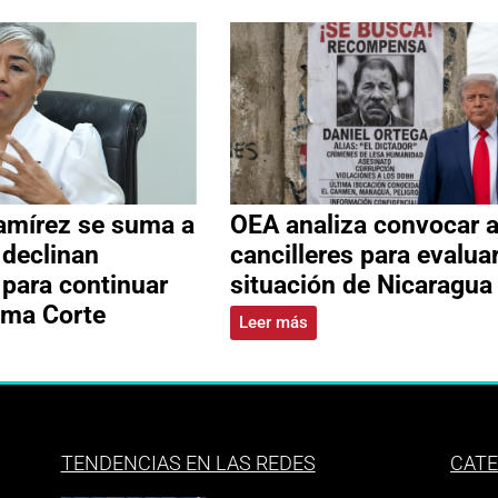
amírez se suma a
OEA analiza convocar 
 declinan
cancilleres para evalua
 para continuar
situación de Nicaragua
ema Corte
Leer más
TENDENCIAS EN LAS REDES
CATE