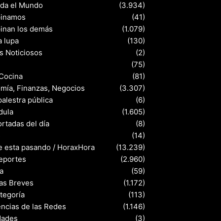
nda el Mundo
(3.934)
pinamos
(41)
pinan los demás
(1.079)
a lupa
(130)
s Noticiosos
(2)
(75)
 Cocina
(81)
mía, Finanzas, Negocios
(3.307)
palestra pública
(6)
dula
(1.605)
rtadas del día
(8)
s
(14)
e esta pasando / HoraxHora
(13.239)
eportes
(2.960)
a
(59)
ias Breves
(1.172)
ategoría
(113)
ncias de las Redes
(1.146)
dades
(3)